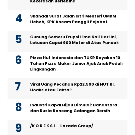
Kekerasan Berlebiha
Skandal Surat Jalan Istri Menteri UMKM
Heboh, KPK Ancam Panggil Pejabat
Gunung Semeru Erupsi Lima Kali Hari Ini,
Letusan Capai 900 Meter di Atas Puncak
Pizza Hut Indonesia dan TUKR Rayakan 10
Tahun Pizza Maker Junior Ajak Anak Peduli
Lingkungan
Viral Uang Pecahan Rp22.500 di HUT RI,
Hoaks atau Fakta?
Industri Kapal Hijau Dimulai: Danantara
dan Rusia Rancang Galangan Bersih
/K O R E K S I — Lazada Group/