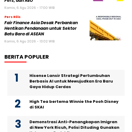
Pers, dan AEO
Kamis, 6 Agu 2026 - 17:00 WIB
Pers Rilis
Fair Finance Asia Desak Perbankan
Hentikan Pendanaan untuk Sektor
Batu Bara di ASEAN
Kamis, 6 Agu 2026 - 13:02 WIB
BERITA POPULER
Hisense Lansir Strategi Pertumbuhan
Berbasis AI untuk Mewujudkan Era Baru
Gaya Hidup Cerdas
High Tea bertema Winnie the Pooh Disney
di SKAI
Demonstrasi Anti-Penangkapan Imigran
di New York Ricuh, Polisi Dituding Gunakan