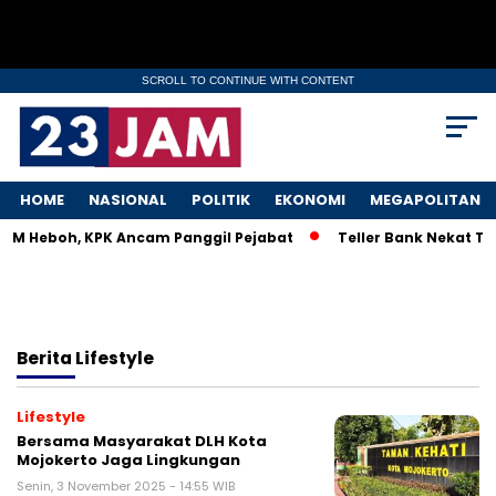
SCROLL TO CONTINUE WITH CONTENT
HOME
NASIONAL
POLITIK
EKONOMI
MEGAPOLITAN
MKM Heboh, KPK Ancam Panggil Pejabat
Teller Bank Nekat Til
Berita
Lifestyle
Lifestyle
Bersama Masyarakat DLH Kota
Mojokerto Jaga Lingkungan
Senin, 3 November 2025 - 14:55 WIB