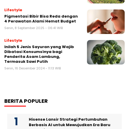
Lifestyle
Pigmentasi Bibir Bisa Reda dengan
4 Perawatan Alami Hemat Budget
Senin, 8 September 2025 - 06:41 WIB
Lifestyle
Inilah 5 Jenis Sayuran yang Wajib
Dibatasi Konsumsìnya bagi
Penderita Asam Lambung,
Termasuk Sawi Putih
Senin, 16 Desember 2024 - 11:13 WIB
BERITA POPULER
Hisense Lansir Strategi Pertumbuhan
Berbasis AI untuk Mewujudkan Era Baru