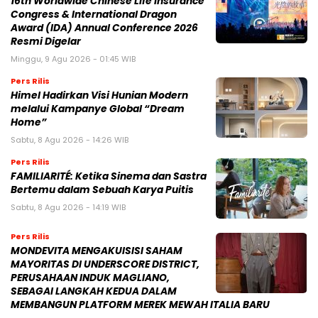
16th Worldwide Chinese Life Insurance
Congress & International Dragon
Award (IDA) Annual Conference 2026
Resmi Digelar
Minggu, 9 Agu 2026 - 01:45 WIB
Pers Rilis
Himel Hadirkan Visi Hunian Modern
melalui Kampanye Global “Dream
Home”
Sabtu, 8 Agu 2026 - 14:26 WIB
Pers Rilis
FAMILIARITÉ: Ketika Sinema dan Sastra
Bertemu dalam Sebuah Karya Puitis
Sabtu, 8 Agu 2026 - 14:19 WIB
Pers Rilis
MONDEVITA MENGAKUISISI SAHAM
MAYORITAS DI UNDERSCORE DISTRICT,
PERUSAHAAN INDUK MAGLIANO,
SEBAGAI LANGKAH KEDUA DALAM
MEMBANGUN PLATFORM MEREK MEWAH ITALIA BARU