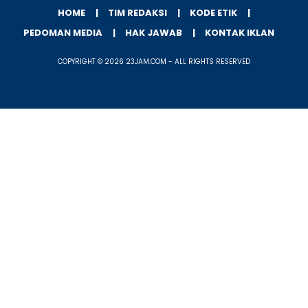
HOME
TIM REDAKSI
KODE ETIK
PEDOMAN MEDIA
HAK JAWAB
KONTAK IKLAN
COPYRIGHT © 2026 23JAM.COM - ALL RIGHTS RESERVED