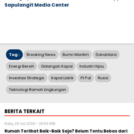
Sapulangit Media Center
Tag :
Breaking News
Bumn Maritim
Danantara
Energi Bersih
Galangan Kapal
Industri Hijau
Investasi Strategis
Kapal Listrik
Pt Pal
Rusia
Teknologi Ramah Lingkungan
BERITA TERKAIT
Rabu, 29 Juli 2026 - 20:59 WIB
Rumah Terlihat Baik-Baik Saja? Belum Tentu Bebas dari