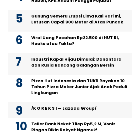
Heboh, KPK Ancam Panggil Pejabat
Gunung Semeru Erupsi Lima Kali Hari Ini,
Letusan Capai 900 Meter di Atas Puncak
Viral Uang Pecahan Rp22.500 di HUT RI,
Hoaks atau Fakta?
Industri Kapal Hijau Dimulai: Danantara
dan Rusia Rancang Galangan Bersih
Pizza Hut Indonesia dan TUKR Rayakan 10
Tahun Pizza Maker Junior Ajak Anak Peduli
Lingkungan
/K O R E K S I — Lazada Group/
Teller Bank Nekat Tilep Rp5,2 M, Vonis
Ringan Bikin Rakyat Ngamuk!