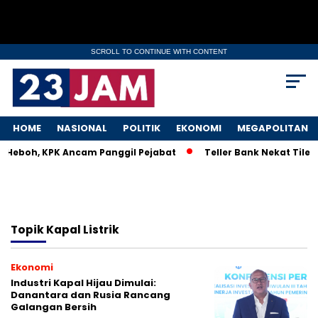
SCROLL TO CONTINUE WITH CONTENT
HOME
NASIONAL
POLITIK
EKONOMI
MEGAPOLITAN
M Heboh, KPK Ancam Panggil Pejabat
Teller Bank Nekat Tilep
Topik
Kapal Listrik
Ekonomi
Industri Kapal Hijau Dimulai:
Danantara dan Rusia Rancang
Galangan Bersih