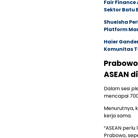
Fair Financ
Sektor Batu 
Shueisha Pe
Platform Ma
Haier Ganden
Komunitas T
Prabowo:
ASEAN di
Dalam sesi p
mencapai 700 
Menurutnya, 
kerja sama.
“ASEAN perlu l
Prabowo, sepe