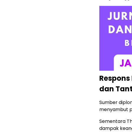
Respons
dan Tan
Sumber diplo
menyambut pos
Sementara Th
dampak kean