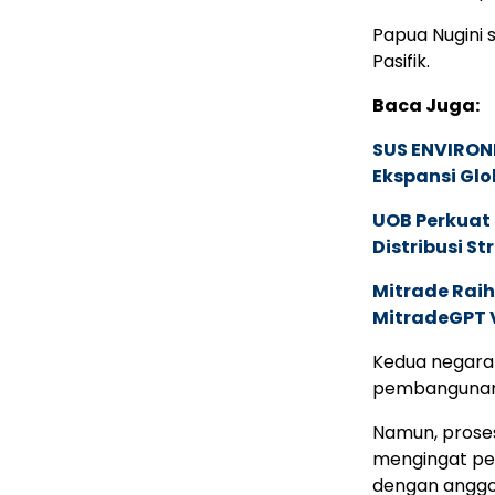
Papua Nugini s
Pasifik.
Baca Juga:
SUS ENVIRONM
Ekspansi Glo
UOB Perkuat
Distribusi St
Mitrade Raih
MitradeGPT V
Kedua negara 
pembangunan 
Namun, prose
mengingat per
dengan anggot