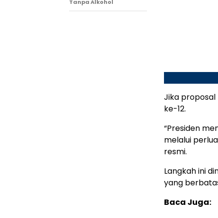
Tanpa Alkohol
Jika proposal
ke-12.
“Presiden men
melalui perlu
resmi.
Langkah ini di
yang berbatas
Baca Juga: