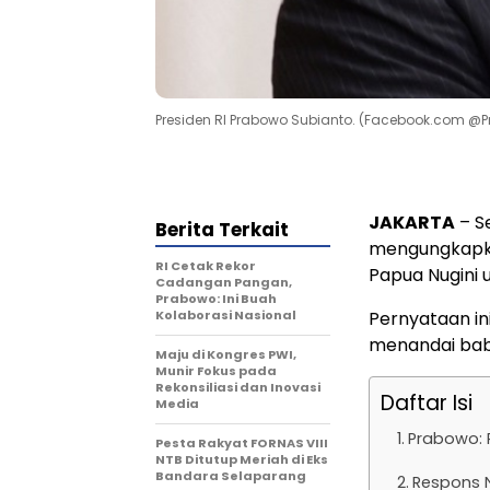
Presiden RI Prabowo Subianto. (Facebook.com @
JAKARTA
– S
Berita Terkait
mengungkapka
RI Cetak Rekor
Papua Nugini 
Cadangan Pangan,
Prabowo: Ini Buah
Kolaborasi Nasional
Pernyataan in
menandai baba
Maju di Kongres PWI,
Munir Fokus pada
Rekonsiliasi dan Inovasi
Daftar Isi
Media
Prabowo: P
Pesta Rakyat FORNAS VIII
NTB Ditutup Meriah di Eks
Bandara Selaparang
Respons 