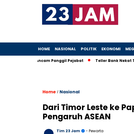
HOME
NASIONAL
POLITIK
EKONOMI
MEG
 Heboh, KPK Ancam Panggil Pejabat
Teller Bank Nekat Tilep R
Home
Nasional
/
Dari Timor Leste ke P
Pengaruh ASEAN
Tim 23 Jam
- Pewarta