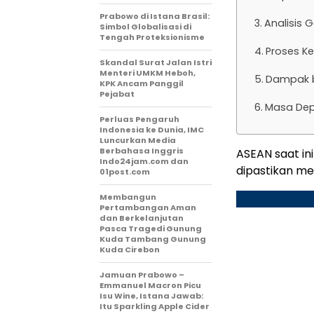
Prabowo di Istana Brasil:
Analisis 
Simbol Globalisasi di
Tengah Proteksionisme
Proses Ke
Skandal Surat Jalan Istri
Menteri UMKM Heboh,
Dampak b
KPK Ancam Panggil
Pejabat
Masa Depa
Perluas Pengaruh
Indonesia ke Dunia, IMC
Luncurkan Media
Berbahasa Inggris
ASEAN saat ini
Indo24jam.com dan
dipastikan me
01post.com
Membangun
Pertambangan Aman
dan Berkelanjutan
Pasca Tragedi Gunung
Kuda Tambang Gunung
Kuda Cirebon
Jamuan Prabowo –
Emmanuel Macron Picu
Isu Wine, Istana Jawab:
Itu Sparkling Apple Cider