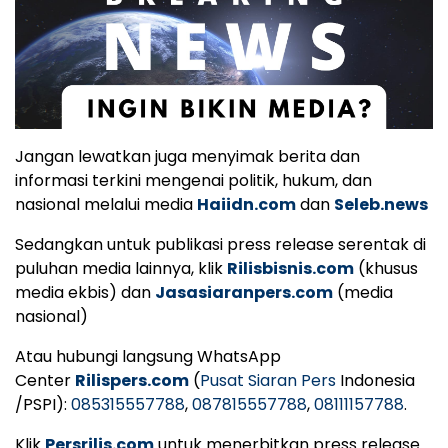
Jangan lewatkan juga menyimak berita dan
informasi terkini mengenai politik, hukum, dan
nasional melalui media
Haiidn.com
dan
Seleb.news
Sedangkan untuk publikasi press release serentak di
puluhan media lainnya, klik
Rilisbisnis.com
(khusus
media ekbis) dan
Jasasiaranpers.com
(media
nasional)
Atau hubungi langsung WhatsApp
Center
Rilispers.com
(
Pusat Siaran Pers
Indonesia
/PSPI):
085315557788
,
087815557788
,
08111157788
.
Klik
Persrilis.com
untuk menerbitkan press release