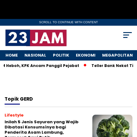
SCROLL TO CONTINUE WITH CONTENT
HOME
NASIONAL
POLITIK
EKONOMI
MEGAPOLITAN
KM Heboh, KPK Ancam Panggil Pejabat
Teller Bank Nekat Tile
Topik
GERD
Lifestyle
Inilah 5 Jenis Sayuran yang Wajib
Dibatasi Konsumsìnya bagi
Penderita Asam Lambung,