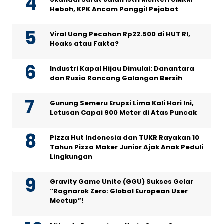
Heboh, KPK Ancam Panggil Pejabat
Viral Uang Pecahan Rp22.500 di HUT RI,
Hoaks atau Fakta?
Industri Kapal Hijau Dimulai: Danantara
dan Rusia Rancang Galangan Bersih
Gunung Semeru Erupsi Lima Kali Hari Ini,
Letusan Capai 900 Meter di Atas Puncak
Pizza Hut Indonesia dan TUKR Rayakan 10
Tahun Pizza Maker Junior Ajak Anak Peduli
Lingkungan
Gravity Game Unite (GGU) Sukses Gelar
“Ragnarok Zero: Global European User
Meetup”!