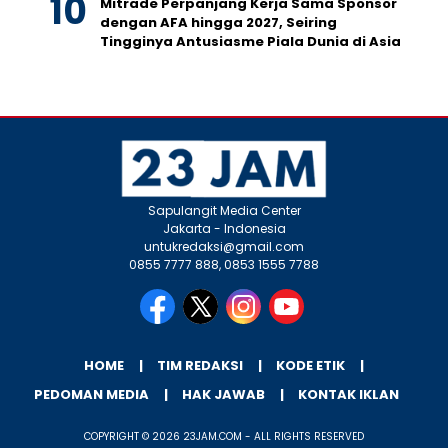
Mitrade Perpanjang Kerja Sama Sponsor
dengan AFA hingga 2027, Seiring
Tingginya Antusiasme Piala Dunia di Asia
Sapulangit Media Center
Jakarta - Indonesia
untukredaksi@gmail.com
0855 7777 888, 0853 1555 7788
HOME
TIM REDAKSI
KODE ETIK
PEDOMAN MEDIA
HAK JAWAB
KONTAK IKLAN
COPYRIGHT © 2026 23JAM.COM - ALL RIGHTS RESERVED