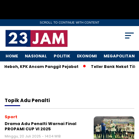
SCROLL TO CONTINUE WITH CONTENT
HOME
NASIONAL
POLITIK
EKONOMI
MEGAPOLITAN
KM Heboh, KPK Ancam Panggil Pejabat
Teller Bank Nekat Tilep
Topik
Adu Penalti
Sport
Drama Adu Penalti Warnai Final
PROPAMI CUP VI 2025
Minggu, 20 Juli 2025 - 14:04 WIB