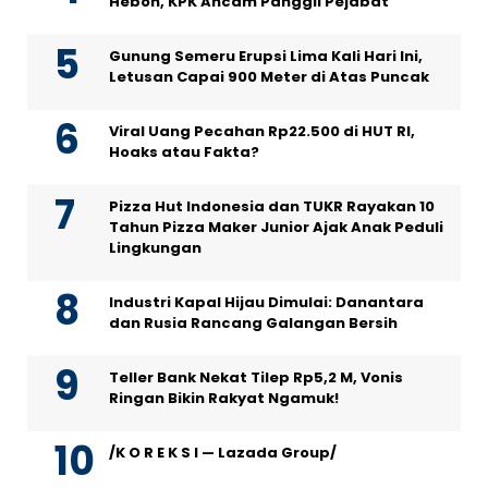
Heboh, KPK Ancam Panggil Pejabat
Gunung Semeru Erupsi Lima Kali Hari Ini,
Letusan Capai 900 Meter di Atas Puncak
Viral Uang Pecahan Rp22.500 di HUT RI,
Hoaks atau Fakta?
Pizza Hut Indonesia dan TUKR Rayakan 10
Tahun Pizza Maker Junior Ajak Anak Peduli
Lingkungan
Industri Kapal Hijau Dimulai: Danantara
dan Rusia Rancang Galangan Bersih
Teller Bank Nekat Tilep Rp5,2 M, Vonis
Ringan Bikin Rakyat Ngamuk!
/K O R E K S I — Lazada Group/