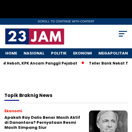
SCROLL TO CONTINUE WITH CONTENT
HOME
NASIONAL
POLITIK
EKONOMI
MEGAPOLITAN
MKM Heboh, KPK Ancam Panggil Pejabat
Teller Bank Nekat Til
Topik
Braknig News
Ekonomi
Apakah Ray Dalio Benar Masih Aktif
di Danantara? Pernyataan Resmi
Masih Simpang Siur