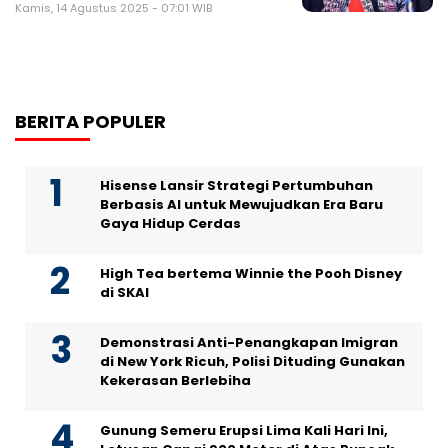
Kamis, 14 Agustus 2025 - 07:01 WIB
BERITA POPULER
Hisense Lansir Strategi Pertumbuhan
Berbasis AI untuk Mewujudkan Era Baru
Gaya Hidup Cerdas
High Tea bertema Winnie the Pooh Disney
di SKAI
Demonstrasi Anti-Penangkapan Imigran
di New York Ricuh, Polisi Dituding Gunakan
Kekerasan Berlebiha
Gunung Semeru Erupsi Lima Kali Hari Ini,