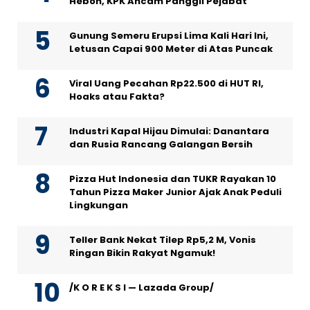
Heboh, KPK Ancam Panggil Pejabat
Gunung Semeru Erupsi Lima Kali Hari Ini,
Letusan Capai 900 Meter di Atas Puncak
Viral Uang Pecahan Rp22.500 di HUT RI,
Hoaks atau Fakta?
Industri Kapal Hijau Dimulai: Danantara
dan Rusia Rancang Galangan Bersih
Pizza Hut Indonesia dan TUKR Rayakan 10
Tahun Pizza Maker Junior Ajak Anak Peduli
Lingkungan
Teller Bank Nekat Tilep Rp5,2 M, Vonis
Ringan Bikin Rakyat Ngamuk!
/K O R E K S I — Lazada Group/