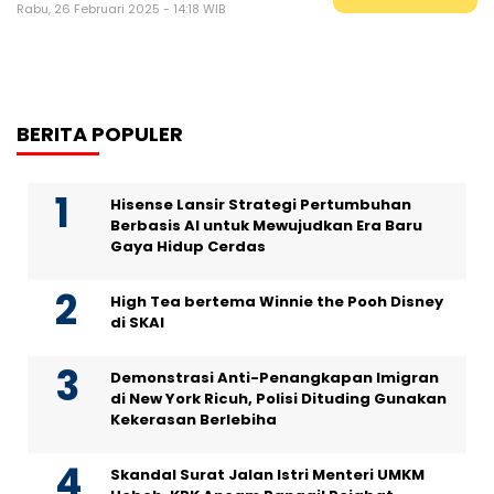
Rabu, 26 Februari 2025 - 14:18 WIB
BERITA POPULER
Hisense Lansir Strategi Pertumbuhan
Berbasis AI untuk Mewujudkan Era Baru
Gaya Hidup Cerdas
High Tea bertema Winnie the Pooh Disney
di SKAI
Demonstrasi Anti-Penangkapan Imigran
di New York Ricuh, Polisi Dituding Gunakan
Kekerasan Berlebiha
Skandal Surat Jalan Istri Menteri UMKM