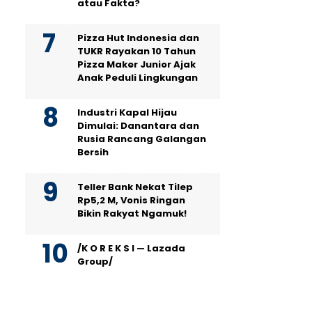
atau Fakta?
Pizza Hut Indonesia dan
TUKR Rayakan 10 Tahun
Pizza Maker Junior Ajak
Anak Peduli Lingkungan
Industri Kapal Hijau
Dimulai: Danantara dan
Rusia Rancang Galangan
Bersih
Teller Bank Nekat Tilep
Rp5,2 M, Vonis Ringan
Bikin Rakyat Ngamuk!
/K O R E K S I — Lazada
Group/