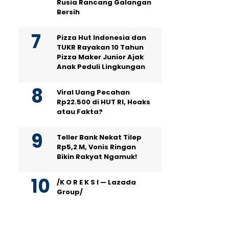
Rusia Rancang Galangan
Bersih
Pizza Hut Indonesia dan
TUKR Rayakan 10 Tahun
Pizza Maker Junior Ajak
Anak Peduli Lingkungan
Viral Uang Pecahan
Rp22.500 di HUT RI, Hoaks
atau Fakta?
Teller Bank Nekat Tilep
Rp5,2 M, Vonis Ringan
Bikin Rakyat Ngamuk!
/K O R E K S I — Lazada
Group/