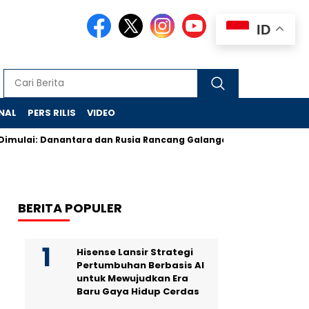
ID
NAL
PERS RILIS
VIDEO
Dimulai: Danantara dan Rusia Rancang Galangan Bersih
Demon
BERITA POPULER
Hisense Lansir Strategi
Pertumbuhan Berbasis AI
untuk Mewujudkan Era
Baru Gaya Hidup Cerdas