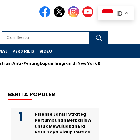
ID
NAL
PERS RILIS
VIDEO
si Anti-Penangkapan Imigran di New York Ricuh, Polisi Ditudin
BERITA POPULER
Hisense Lansir Strategi
Pertumbuhan Berbasis AI
untuk Mewujudkan Era
Baru Gaya Hidup Cerdas