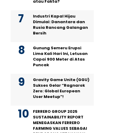
atau Fakta?
Industri Kapal Hijau
Dimulai: Danantara dan
Rusia Rancang Galangan
Bersih
Gunung Semeru Erupsi
Lima Kali Hari Ini, Letusan
Capai 900 Meter di Atas
Puncak
Gravity Game Unite (GGU)
Sukses Gelar “Ragnarok
Zero: Global European
User Meetup”!
FERRERO GROUP 2025
SUSTAINABILITY REPORT
MENEGASKAN FERRERO
FARMING VALUES SEBAGAI