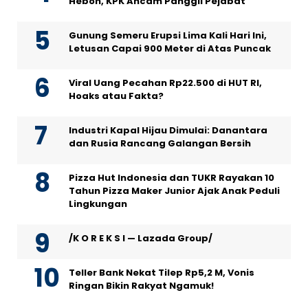
Heboh, KPK Ancam Panggil Pejabat
Gunung Semeru Erupsi Lima Kali Hari Ini,
Letusan Capai 900 Meter di Atas Puncak
Viral Uang Pecahan Rp22.500 di HUT RI,
Hoaks atau Fakta?
Industri Kapal Hijau Dimulai: Danantara
dan Rusia Rancang Galangan Bersih
Pizza Hut Indonesia dan TUKR Rayakan 10
Tahun Pizza Maker Junior Ajak Anak Peduli
Lingkungan
/K O R E K S I — Lazada Group/
Teller Bank Nekat Tilep Rp5,2 M, Vonis
Ringan Bikin Rakyat Ngamuk!