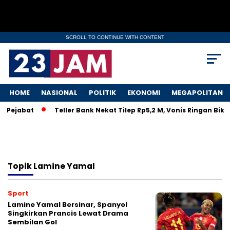
SCROLL TO CONTINUE WITH CONTENT
HOME
NASIONAL
POLITIK
EKONOMI
MEGAPOLITAN
l Pejabat
Teller Bank Nekat Tilep Rp5,2 M, Vonis Ringan Biki
Topik
Lamine Yamal
Sport
Lamine Yamal Bersinar, Spanyol
Singkirkan Prancis Lewat Drama
Sembilan Gol