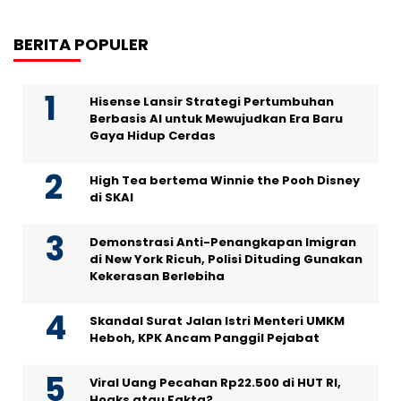
BERITA POPULER
Hisense Lansir Strategi Pertumbuhan
Berbasis AI untuk Mewujudkan Era Baru
Gaya Hidup Cerdas
High Tea bertema Winnie the Pooh Disney
di SKAI
Demonstrasi Anti-Penangkapan Imigran
di New York Ricuh, Polisi Dituding Gunakan
Kekerasan Berlebiha
Skandal Surat Jalan Istri Menteri UMKM
Heboh, KPK Ancam Panggil Pejabat
Viral Uang Pecahan Rp22.500 di HUT RI,
Hoaks atau Fakta?