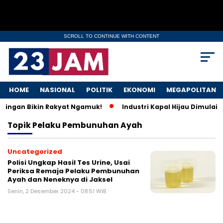
SCROLL TO CONTINUE WITH CONTENT
HOME
NASIONAL
POLITIK
EKONOMI
MEGAPOLITAN
s Ringan Bikin Rakyat Ngamuk!
Industri Kapal Hijau Dimulai:
Topik
Pelaku Pembunuhan Ayah
Uncategorized
Polisi Ungkap Hasil Tes Urine, Usai
Periksa Remaja Pelaku Pembunuhan
Ayah dan Neneknya di Jaksel
Senin, 2 Desember 2024 - 08:51 WIB