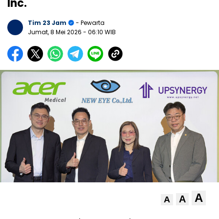
Inc.
Tim 23 Jam
- Pewarta
Jumat, 8 Mei 2026
- 06:10 WIB
A
A
A