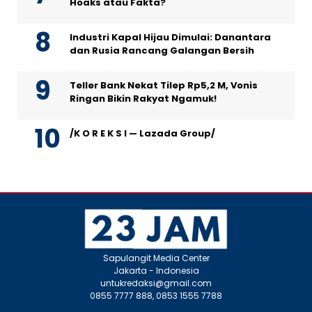
Hoaks atau Fakta?
Industri Kapal Hijau Dimulai: Danantara
dan Rusia Rancang Galangan Bersih
Teller Bank Nekat Tilep Rp5,2 M, Vonis
Ringan Bikin Rakyat Ngamuk!
/K O R E K S I — Lazada Group/
Sapulangit Media Center
Jakarta - Indonesia
untukredaksi@gmail.com
0855 7777 888, 0853 1555 7788