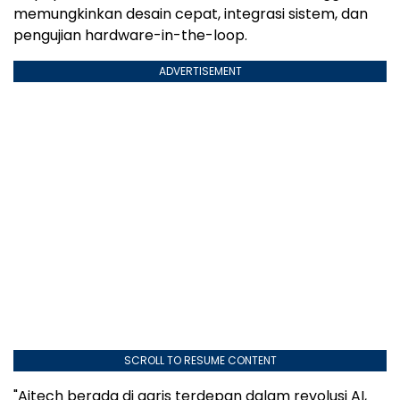
memungkinkan desain cepat, integrasi sistem, dan
pengujian hardware-in-the-loop.
ADVERTISEMENT
SCROLL TO RESUME CONTENT
"Aitech berada di garis terdepan dalam revolusi AI,