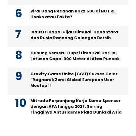
Viral Uang Pecahan Rp22.500 di HUT RI,
Hoaks atau Fakta?
Industri Kapal Hijau Dimulai: Danantara
dan Rusia Rancang Galangan Bersih
Gunung Semeru Erupsi Lima Kali Hari Ini,
Letusan Capai 900 Meter di Atas Puncak
Gravity Game Unite (GGU) Sukses Gelar
“Ragnarok Zero: Global European User
Meetup”!
Mitrade Perpanjang Kerja Sama Sponsor
dengan AFA hingga 2027, Seiring
Tingginya Antusiasme Piala Dunia di Asia