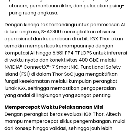
otonom, pemantauan iklim, dan pelacakan puing-
puing ruang angkasa.
Dengan kinerja tak tertandingi untuk pemrosesan AI
di luar angkasa, S-A2300 meningkatkan efisiensi
operasional dan kecerdasan di orbit. IGX Thor akan
semakin memperluas kemampuannya dengan
komputasi AI hingga 5.581 FP4 TFLOPS untuk inferensi
di waktu nyata dan konektivitas 400 GbE melalui
NVIDIA
®
ConnectX
®
-7 SmartNIC. Functional Safety
Island (FSI) di dalam Thor SoC juga mengaktifkan
fungsi keselamatan melalui kumpulan perangkat
lunak IGX, sehingga memastikan pengoperasian
yang andal di lingkungan yang sangat penting.
Mempercepat Waktu Pelaksanaan Misi
Dengan perangkat keras evaluasi IGX Thor, Aitech
mampu mempercepat siklus pengembangan, mulai
dari konsep hingga validasi, sehingga jauh lebih