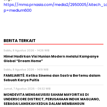
https://mma.prnasia.com/media2/2950005/Aitech_Lo
p=medium600
BERITA TERKAIT
Sabtu, 8 Agustus 2026 - 14:26 WIB
Himel Hadirkan Visi Hunian Modern melalui Kampanye
Global “Dream Home”
Sabtu, 8 Agustus 2026 - 14:19 WIB
FAMILIARITÉ: Ketika Sinema dan Sastra Bertemu dalam
Sebuah Karya Puitis
Jumat, 7 Agustus 2026 - 09:32 WIB
MONDEVITA MENGAKUISISI SAHAM MAYORITAS DI
UNDERSCORE DISTRICT, PERUSAHAAN INDUK MAGLIANO,
SEBAGAI LANGKAH KEDUA DALAM MEMBANGUN