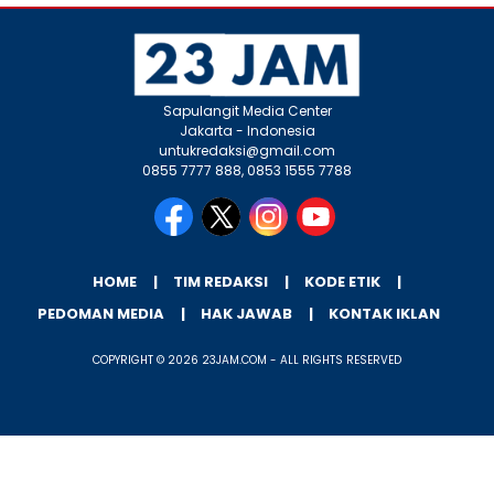
Sapulangit Media Center
Jakarta - Indonesia
untukredaksi@gmail.com
0855 7777 888, 0853 1555 7788
HOME
TIM REDAKSI
KODE ETIK
PEDOMAN MEDIA
HAK JAWAB
KONTAK IKLAN
COPYRIGHT © 2026 23JAM.COM - ALL RIGHTS RESERVED