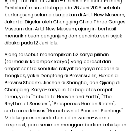
Ajang "The Hue of China – Chinese Peasant Painting
Exhibition" resmi ditutup pada 26 Juni 2026 setelah
berlangsung selama dua pekan di Art:1 New Museum,
Jakarta. Digelar oleh Chongqing China Three Gorges
Museum dan Art:1 New Museum, ajang ini berhasil
menarik ribuan pengunjung dan pencinta seni sejak
dibuka pada 12 Juni lalu.
Ajang tersebut menampilkan 52 karya pilihan
(termasuk kelompok karya) yang berasal dari
empat sentra seni lukis rakyat bergaya modern di
Tiongkok, yakni Dongfeng di Provinsi Jilin, Huxian di
Provinsi Shaanxi, Jinshan di Shanghai, dan Qijiang di
Chongqing. Karya-karya ini terbagi atas empat
tema, yaitu "Tribute to Heaven and Earth", "The
Rhythm of Seasons", "Prosperous Human Realm",
serta area khusus "Hometown of Peasant Paintings".
Melalui goresan sederhana dan warna-warna
ekspresif, para seniman menggambarkan kehidupan