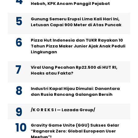
Heboh, KPK Ancam Panggil Pejabat
Gunung Semeru Erupsi Lima Kali Hari Ini,
Letusan Capai 900 Meter di Atas Puncak
Pizza Hut Indonesia dan TUKR Rayakan 10
Tahun Pizza Maker Junior Ajak Anak Peduli
Lingkungan
Viral Uang Pecahan Rp22.500 di HUT RI,
Hoaks atau Fakta?
Industri Kapal Hijau Dimulai: Danantara
dan Rusia Rancang Galangan Bersih
/K O R E K S I — Lazada Group/
Gravity Game Unite (GGU) Sukses Gelar
“Ragnarok Zero: Global European User
Meetup”!