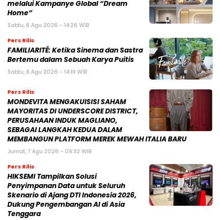
melalui Kampanye Global “Dream
Home”
Sabtu, 8 Agu 2026 - 14:26 WIB
Pers Rilis
FAMILIARITÉ: Ketika Sinema dan Sastra
Bertemu dalam Sebuah Karya Puitis
Sabtu, 8 Agu 2026 - 14:19 WIB
Pers Rilis
MONDEVITA MENGAKUISISI SAHAM
MAYORITAS DI UNDERSCORE DISTRICT,
PERUSAHAAN INDUK MAGLIANO,
SEBAGAI LANGKAH KEDUA DALAM
MEMBANGUN PLATFORM MEREK MEWAH ITALIA BARU
Jumat, 7 Agu 2026 - 09:32 WIB
Pers Rilis
HIKSEMI Tampilkan Solusi
Penyimpanan Data untuk Seluruh
Skenario di Ajang DTI Indonesia 2026,
Dukung Pengembangan AI di Asia
Tenggara