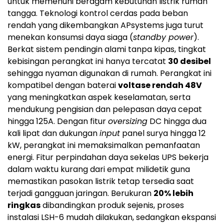
untuk memenuhi beragam kebutuhan listrik rumah
tangga. Teknologi kontrol cerdas pada beban
rendah yang dikembangkan APsystems juga turut
menekan konsumsi daya siaga (
standby power
).
Berkat sistem pendingin alami tanpa kipas, tingkat
kebisingan perangkat ini hanya tercatat
30 desibel
sehingga nyaman digunakan di rumah. Perangkat ini
kompatibel dengan baterai
voltase rendah 48V
yang meningkatkan aspek keselamatan, serta
mendukung pengisian dan pelepasan daya cepat
hingga 125A. Dengan fitur
oversizing
DC hingga dua
kali lipat dan dukungan
input
panel surya hingga 12
kW, perangkat ini memaksimalkan pemanfaatan
energi. Fitur perpindahan daya sekelas UPS bekerja
dalam waktu kurang dari empat milidetik guna
memastikan pasokan listrik tetap tersedia saat
terjadi gangguan jaringan. Berukuran
20% lebih
ringkas
dibandingkan produk sejenis, proses
instalasi LSH-6 mudah dilakukan, sedangkan ekspansi