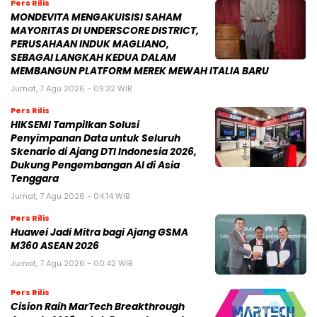
Pers Rilis
MONDEVITA MENGAKUISISI SAHAM
MAYORITAS DI UNDERSCORE DISTRICT,
PERUSAHAAN INDUK MAGLIANO,
SEBAGAI LANGKAH KEDUA DALAM
MEMBANGUN PLATFORM MEREK MEWAH ITALIA BARU
Jumat, 7 Agu 2026 - 09:32 WIB
Pers Rilis
HIKSEMI Tampilkan Solusi
Penyimpanan Data untuk Seluruh
Skenario di Ajang DTI Indonesia 2026,
Dukung Pengembangan AI di Asia
Tenggara
Jumat, 7 Agu 2026 - 04:14 WIB
Pers Rilis
Huawei Jadi Mitra bagi Ajang GSMA
M360 ASEAN 2026
Jumat, 7 Agu 2026 - 00:42 WIB
Pers Rilis
Cision Raih MarTech Breakthrough