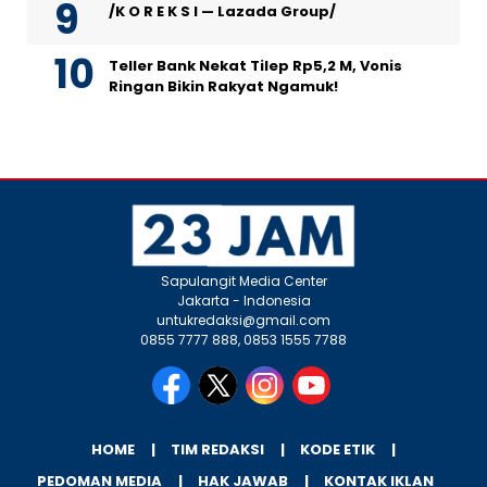
/K O R E K S I — Lazada Group/
Teller Bank Nekat Tilep Rp5,2 M, Vonis
Ringan Bikin Rakyat Ngamuk!
Sapulangit Media Center
Jakarta - Indonesia
untukredaksi@gmail.com
0855 7777 888, 0853 1555 7788
HOME
TIM REDAKSI
KODE ETIK
PEDOMAN MEDIA
HAK JAWAB
KONTAK IKLAN