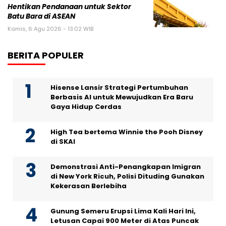
Hentikan Pendanaan untuk Sektor
Batu Bara di ASEAN
Kamis, 6 Agu 2026 - 13:02 WIB
BERITA POPULER
Hisense Lansir Strategi Pertumbuhan
Berbasis AI untuk Mewujudkan Era Baru
Gaya Hidup Cerdas
High Tea bertema Winnie the Pooh Disney
di SKAI
Demonstrasi Anti-Penangkapan Imigran
di New York Ricuh, Polisi Dituding Gunakan
Kekerasan Berlebiha
Gunung Semeru Erupsi Lima Kali Hari Ini,
Letusan Capai 900 Meter di Atas Puncak