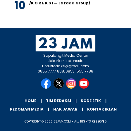
/K O R E K S I — Lazada Group/
Sapulangit Media Center
Jakarta - Indonesia
untukredaksi@gmail.com
0855 7777 888, 0853 1555 7788
HOME
TIM REDAKSI
KODE ETIK
PEDOMAN MEDIA
HAK JAWAB
KONTAK IKLAN
COPYRIGHT © 2026 23JAM.COM - ALL RIGHTS RESERVED