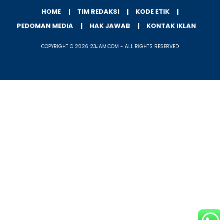
HOME
TIM REDAKSI
KODE ETIK
PEDOMAN MEDIA
HAK JAWAB
KONTAK IKLAN
COPYRIGHT © 2026 23JAM.COM - ALL RIGHTS RESERVED