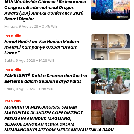
16th Worldwide Chinese Life Insurance
Congress & International Dragon
Award (IDA) Annual Conference 2026
Resmi Digelar
Minggu, 9 Agu 2026 - 01:45 WIB
Pers Rilis
Himel Hadirkan Visi Hunian Modern
melalui Kampanye Global “Dream
Home”
Sabtu, 8 Agu 2026 - 14:26 WIB
Pers Rilis
FAMILIARITÉ: Ketika Sinema dan Sastra
Bertemu dalam Sebuah Karya Puitis
Sabtu, 8 Agu 2026 - 14:19 WIB
Pers Rilis
MONDEVITA MENGAKUISISI SAHAM
MAYORITAS DI UNDERSCORE DISTRICT,
PERUSAHAAN INDUK MAGLIANO,
SEBAGAI LANGKAH KEDUA DALAM
MEMBANGUN PLATFORM MEREK MEWAH ITALIA BARU