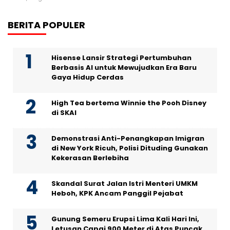
BERITA POPULER
Hisense Lansir Strategi Pertumbuhan
Berbasis AI untuk Mewujudkan Era Baru
Gaya Hidup Cerdas
High Tea bertema Winnie the Pooh Disney
di SKAI
Demonstrasi Anti-Penangkapan Imigran
di New York Ricuh, Polisi Dituding Gunakan
Kekerasan Berlebiha
Skandal Surat Jalan Istri Menteri UMKM
Heboh, KPK Ancam Panggil Pejabat
Gunung Semeru Erupsi Lima Kali Hari Ini,
Letusan Capai 900 Meter di Atas Puncak