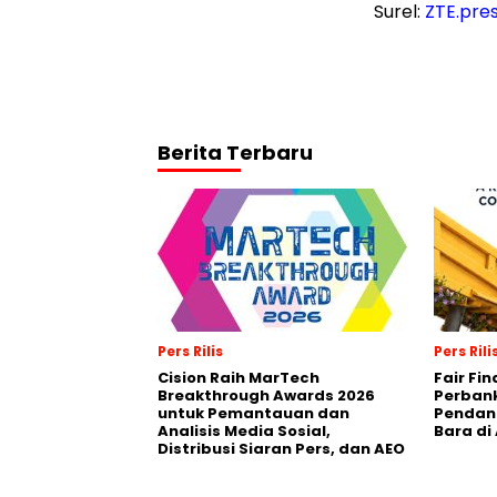
Surel:
ZTE.pre
Berita Terbaru
Pers Rilis
Pers Rili
Cision Raih MarTech
Fair Fi
Breakthrough Awards 2026
Perban
untuk Pemantauan dan
Pendana
Analisis Media Sosial,
Bara di
Distribusi Siaran Pers, dan AEO