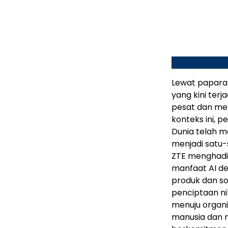
Lewat papara
yang kini ter
pesat dan me
konteks ini, p
Dunia telah m
menjadi satu
ZTE menghadirk
manfaat AI d
produk dan s
penciptaan ni
menuju organi
manusia dan m