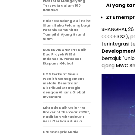
Platform Manga yang
AI yang ta
Tersedia dalam 100
Bahasa
ZTE mempro
Haier Gandeng AO 1 Point
Slam, Buka Peluang bagi
SHANGHAI, 26 
Petenis Komunitas
Tampil di Ajang Grand
000063.SZ), p
Slam
terintegrasi
SUS ENVIRONMENT Raih
Development 
Dua Proyek WtE di
bertajuk "Unlo
Indonesia, Percepat
Ekspansi Global
ajang MWC Sh
UOB Perkuat Bisnis
Wealth Management
melalui Kemitraan
Distribusi Strategis
dengan Allianz Global
Investors
Mitrade Raih Gelar “AI
Broker of the Year 2026”,
Hadirkan MitradeGPT
Versi Terbaru di Asia
UNISOC Lyric Audio: