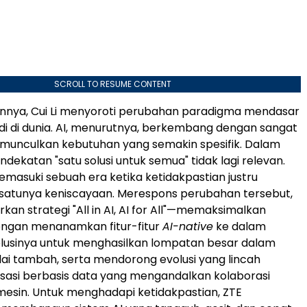
SCROLL TO RESUME CONTENT
nnya, Cui Li menyoroti perubahan paradigma mendasar
jadi di dunia. AI, menurutnya, berkembang dengan sangat
munculkan kebutuhan yang semakin spesifik. Dalam
endekatan "satu solusi untuk semua" tidak lagi relevan.
emasuki sebuah era ketika ketidakpastian justru
-satunya keniscayaan. Merespons perubahan tersebut,
an strategi "All in AI, AI for All"—memaksimalkan
engan menanamkan fitur-fitur
AI-native
ke dalam
olusinya untuk menghasilkan lompatan besar dalam
lai tambah, serta mendorong evolusi yang lincah
sasi berbasis data yang mengandalkan kolaborasi
esin. Untuk menghadapi ketidakpastian, ZTE