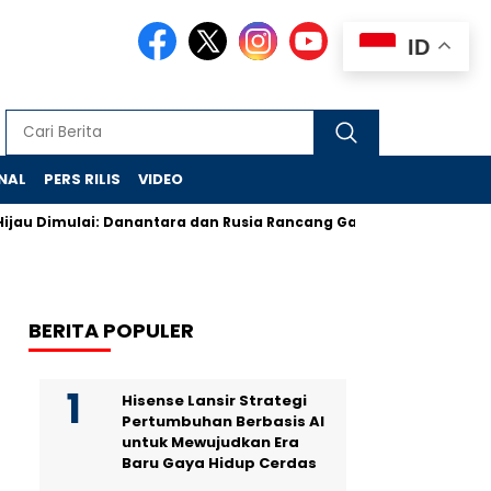
ID
NAL
PERS RILIS
VIDEO
imulai: Danantara dan Rusia Rancang Galangan Bersih
Demons
BERITA POPULER
Hisense Lansir Strategi
Pertumbuhan Berbasis AI
untuk Mewujudkan Era
Baru Gaya Hidup Cerdas