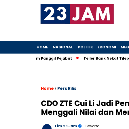
HOME
NASIONAL
POLITIK
EKONOMI
MEG
, KPK Ancam Panggil Pejabat
Teller Bank Nekat Tilep Rp5,2 
Home
Pers Rilis
/
CDO ZTE Cui Li Jadi P
Menggali Nilai dan Men
Tim 23 Jam
- Pewarta