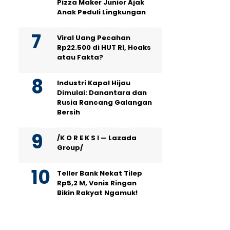
Pizza Maker Junior Ajak
Anak Peduli Lingkungan
Viral Uang Pecahan
Rp22.500 di HUT RI, Hoaks
atau Fakta?
Industri Kapal Hijau
Dimulai: Danantara dan
Rusia Rancang Galangan
Bersih
/K O R E K S I — Lazada
Group/
Teller Bank Nekat Tilep
Rp5,2 M, Vonis Ringan
Bikin Rakyat Ngamuk!