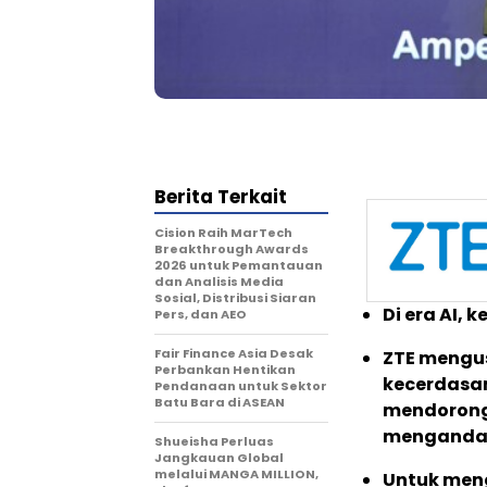
Berita Terkait
Cision Raih MarTech
Breakthrough Awards
2026 untuk Pemantauan
dan Analisis Media
Sosial, Distribusi Siaran
Di era AI,
Pers, dan AEO
Fair Finance Asia Desak
ZTE mengusu
Perbankan Hentikan
kecerdasan
Pendanaan untuk Sektor
Batu Bara di ASEAN
mendorong 
mengandal
Shueisha Perluas
Jangkauan Global
melalui MANGA MILLION,
Untuk men