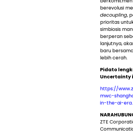
berkomitmen 
berevolusi me
decoupling
, 
prioritas unt
simbiosis man
berperan sebag
lanjutnya, ak
baru bersama
lebih cerah.
Pidato lengk
Uncertainty i
https://www.
mwc-shanghai
in-the-ai-era
NARAHUBUNG
ZTE Corporat
Communicati