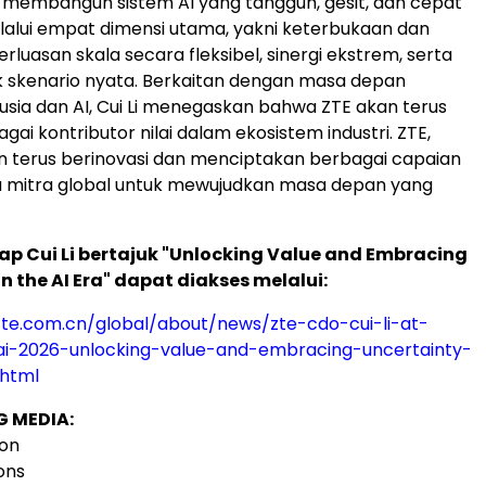
membangun sistem AI yang tangguh, gesit, dan cepat
lalui empat dimensi utama, yakni keterbukaan dan
perluasan skala secara fleksibel, sinergi ekstrem, serta
uk skenario nyata. Berkaitan dengan masa depan
usia dan AI, Cui Li menegaskan bahwa ZTE akan terus
ai kontributor nilai dalam ekosistem industri. ZTE,
an terus berinovasi dan menciptakan berbagai capaian
 mitra global untuk mewujudkan masa depan yang
ap Cui Li bertajuk "Unlocking Value and Embracing
n the AI Era" dapat diakses melalui:
zte.com.cn/global/about/news/zte-cdo-cui-li-at-
-2026-unlocking-value-and-embracing-uncertainty-
.html
 MEDIA:
ion
ons