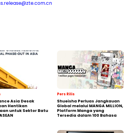
ss.release@zte.com.
cn
s
Pers Rilis
nance Asia Desak
Shueisha Perluas Jangkauan
kan Hentikan
Global melalui MANGA MILLION,
an untuk Sektor Batu
Platform Manga yang
 ASEAN
Tersedia dalam 100 Bahasa