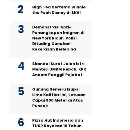
High Tea bertema Winnie
the Pooh Disney di SKAI
Demonstrasi Anti-
Penangkapan Imigran di
New York Ricuh, Polisi
Dituding Gunakan
Kekerasan Berlebiha
Skandal Surat Jalan Istri
Menteri UMKM Heboh, KPK
Ancam Panggil Pejabat
Gunung Semeru Erupsi
Lima Kali Hari Ini, Letusan
Capai 900 Meter di Atas
Puncak
Pizza Hut Indonesia dan
TUKR Rayakan 10 Tahun