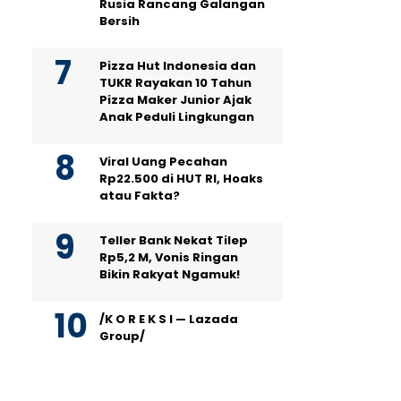
Rusia Rancang Galangan
Bersih
Pizza Hut Indonesia dan
TUKR Rayakan 10 Tahun
Pizza Maker Junior Ajak
Anak Peduli Lingkungan
Viral Uang Pecahan
Rp22.500 di HUT RI, Hoaks
atau Fakta?
Teller Bank Nekat Tilep
Rp5,2 M, Vonis Ringan
Bikin Rakyat Ngamuk!
/K O R E K S I — Lazada
Group/