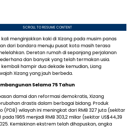
SCROLL TO RESUME CONTENT
kali menginjakkan kaki di Xizang pada musim panas
nan dari bandara menuju pusat kota masih terasa
elelahkan. Deretan rumah di sepanjang perjalanan
ederhana dan banyak yang telah termakan usia.
 kembali hampir dua dekade kemudian, Liang
ajah Xizang yang jauh berbeda.
embangunan Selama 75 Tahun
asan damai dan reformasi demokratis, Xizang
rubahan drastis dalam berbagai bidang. Produk
 (PDB) wilayah ini meningkat dari RMB 327 juta (sekitar
) pada 1965 menjadi RMB 303,2 miliar (sekitar US$44,39
2025. Kemiskinan ekstrem telah dihapuskan, angka