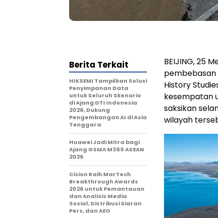
BEIJING, 25 M
Berita Terkait
pembebasan dam
HIKSEMI Tampilkan Solusi
History Studi
Penyimpanan Data
kesempatan un
untuk Seluruh Skenario
di Ajang DTI Indonesia
saksikan sela
2026, Dukung
Pengembangan AI di Asia
wilayah terse
Tenggara
Huawei Jadi Mitra bagi
Ajang GSMA M360 ASEAN
2026
Cision Raih MarTech
Breakthrough Awards
2026 untuk Pemantauan
dan Analisis Media
Sosial, Distribusi Siaran
Pers, dan AEO