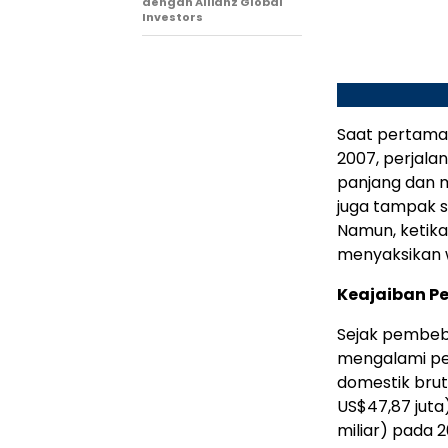
dengan Allianz Global
Investors
Saat pertama 
2007, perjala
panjang dan m
juga tampak s
Namun, ketika
menyaksikan w
Keajaiban P
Sejak pembeb
mengalami pe
domestik bruto
US$47,87 juta
miliar) pada 