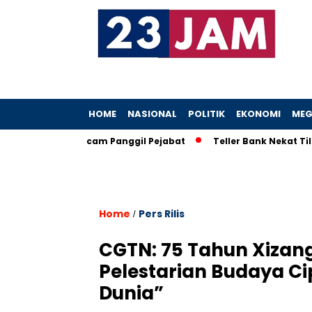
HOME
NASIONAL
POLITIK
EKONOMI
MEG
oh, KPK Ancam Panggil Pejabat
Teller Bank Nekat Tilep Rp5,
Home
Pers Rilis
/
CGTN: 75 Tahun Xiza
Pelestarian Budaya Ci
Dunia”