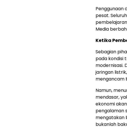
Penggunaan d
pesat. Seluru
pembelajaran
Media berbaha
Ketika Pemb
Sebagian piha
pada kondisi 
modernisasi.
jaringan list
mengancam bu
Namun, menur
mendasar, yak
ekonomi akan 
pengalaman s
mengatakan b
bukanlah baka