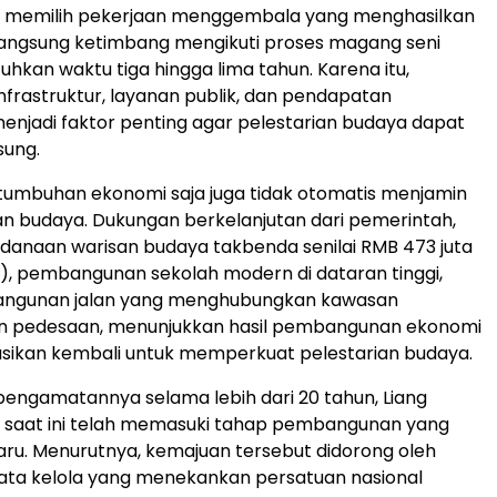
ih memilih pekerjaan menggembala yang menghasilkan
angsung ketimbang mengikuti proses magang seni
kan waktu tiga hingga lima tahun. Karena itu,
nfrastruktur, layanan publik, dan pendapatan
njadi faktor penting agar pelestarian budaya dapat
sung.
 pertumbuhan ekonomi saja juga tidak otomatis menjamin
 budaya. Dukungan berkelanjutan dari pemerintah,
ndanaan warisan budaya takbenda senilai RMB 473 juta
a), pembangunan sekolah modern di dataran tinggi,
ngunan jalan yang menghubungkan kawasan
n pedesaan, menunjukkan hasil pembangunan ekonomi
asikan kembali untuk memperkuat pelestarian budaya.
engamatannya selama lebih dari 20 tahun, Liang
g saat ini telah memasuki tahap pembangunan yang
aru. Menurutnya, kemajuan tersebut didorong oleh
ata kelola yang menekankan persatuan nasional