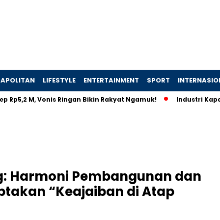
APOLITAN
LIFESTYLE
ENTERTAINMENT
SPORT
INTERNASIO
2 M, Vonis Ringan Bikin Rakyat Ngamuk!
Industri Kapal Hijau
ng: Harmoni Pembangunan dan
ptakan “Keajaiban di Atap