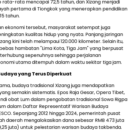
 rata-rata mencapai 72,5 tahun, dan Xizang menjadi
layah pertama di Tiongkok yang menerapkan pendidikan
15 tahun.
ian ekonomi tersebut, masyarakat setempat juga
ingkatan kualitas hidup yang nyata. Panjang jaringan
Xizang kini telah melampaui 120.000 kilometer. Selain itu,
n bebas hambatan "Lima Kota, Tiga Jam" yang berpusat
h terhubung sepenuhnya sehingga perjalanan
onomi utama ditempuh dalam waktu sekitar tiga jam.
Budaya yang Terus Diperkuat
sama, budaya tradisional Xizang juga mendapatkan
yang semakin sistematis. Epos Raja Gesar, Opera Tibet,
ndi obat Lum dalam pengobatan tradisional Sowa Rigpa
um dalam Daftar Representatif Warisan Budaya
SCO. Sepanjang 2012 hingga 2024, pemerintah pusat
ah daerah mengalokasikan dana sebesar RMB 473 juta
9,25 juta) untuk pelestarian warisan budaya takbenda.