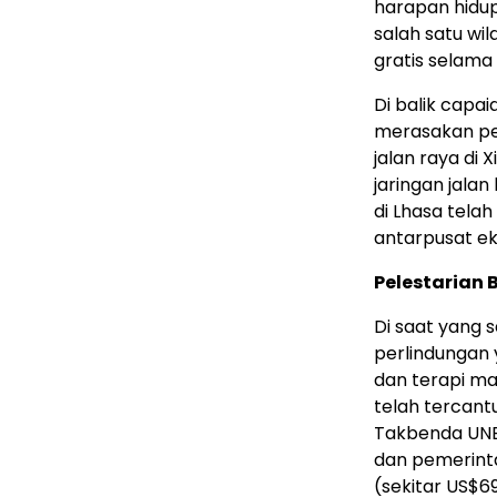
harapan hidup
salah satu wi
gratis selama 
Di balik capa
merasakan pen
jalan raya di 
jaringan jala
di Lhasa tela
antarpusat ek
Pelestarian 
Di saat yang 
perlindungan 
dan terapi ma
telah tercant
Takbenda UNE
dan pemerint
(sekitar US$6