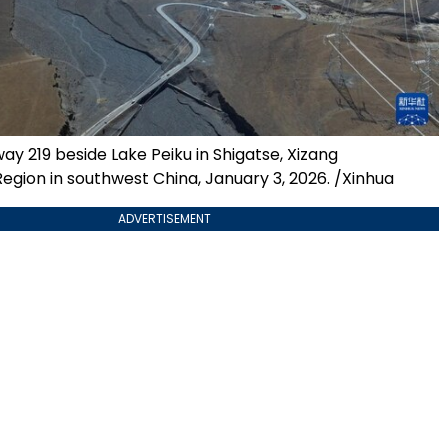
ay 219 beside Lake Peiku in Shigatse, Xizang
gion in southwest China, January 3, 2026. /Xinhua
ADVERTISEMENT