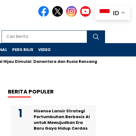
ID
NAL
PERS RILIS
VIDEO
 Dimulai: Danantara dan Rusia Rancang Galangan Bersih
Demo
BERITA POPULER
Hisense Lansir Strategi
Pertumbuhan Berbasis AI
untuk Mewujudkan Era
Baru Gaya Hidup Cerdas