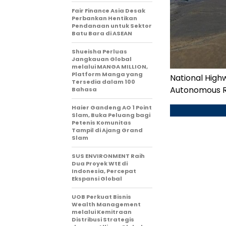
Fair Finance Asia Desak
Perbankan Hentikan
Pendanaan untuk Sektor
Batu Bara di ASEAN
Shueisha Perluas
Jangkauan Global
melalui MANGA MILLION,
Platform Manga yang
National Highw
Tersedia dalam 100
Autonomous Re
Bahasa
Haier Gandeng AO 1 Point
Slam, Buka Peluang bagi
Petenis Komunitas
Tampil di Ajang Grand
Slam
SUS ENVIRONMENT Raih
Dua Proyek WtE di
Indonesia, Percepat
Ekspansi Global
UOB Perkuat Bisnis
Wealth Management
melalui Kemitraan
Distribusi Strategis