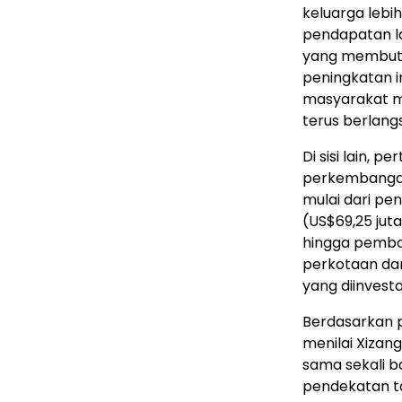
keluarga leb
pendapatan l
yang membutuh
peningkatan i
masyarakat me
terus berlang
Di sisi lain,
perkembangan
mulai dari pe
(US$69,25 jut
hingga pemba
perkotaan da
yang diinvest
Berdasarkan p
menilai Xizan
sama sekali b
pendekatan t