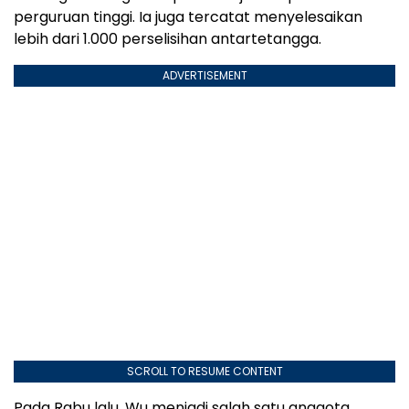
perguruan tinggi. Ia juga tercatat menyelesaikan
lebih dari 1.000 perselisihan antartetangga.
ADVERTISEMENT
SCROLL TO RESUME CONTENT
Pada Rabu lalu, Wu menjadi salah satu anggota