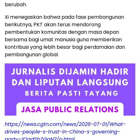
berubah.
Xi menegaskan bahwa pada fase pembangunan
berikutnya, PKT akan terus mendorong
pembentukan komunitas dengan masa depan
bersama bagi umat manusia guna memberikan
kontribusi yang lebih besar bagi perdamaian dan
pembangunan global.
https://news.cgtn.com/news/2026-07-01/What-
drives-people-s-trust-in-China-s-governing-
party–1OqdSbZGgN2/p.html