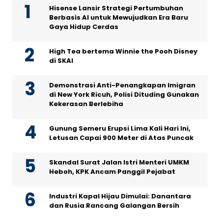
Hisense Lansir Strategi Pertumbuhan
Berbasis AI untuk Mewujudkan Era Baru
Gaya Hidup Cerdas
High Tea bertema Winnie the Pooh Disney
di SKAI
Demonstrasi Anti-Penangkapan Imigran
di New York Ricuh, Polisi Dituding Gunakan
Kekerasan Berlebiha
Gunung Semeru Erupsi Lima Kali Hari Ini,
Letusan Capai 900 Meter di Atas Puncak
Skandal Surat Jalan Istri Menteri UMKM
Heboh, KPK Ancam Panggil Pejabat
Industri Kapal Hijau Dimulai: Danantara
dan Rusia Rancang Galangan Bersih