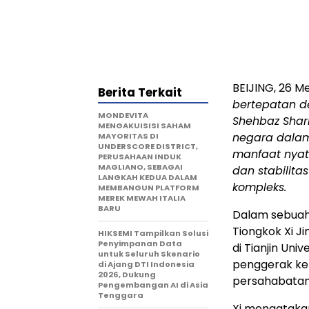
BEIJING, 26 M
Berita Terkait
bertepatan d
MONDEVITA
Shehbaz Shar
MENGAKUISISI SAHAM
negara dala
MAYORITAS DI
UNDERSCORE DISTRICT,
manfaat nyat
PERUSAHAAN INDUK
MAGLIANO, SEBAGAI
dan stabilit
LANGKAH KEDUA DALAM
kompleks.
MEMBANGUN PLATFORM
MEREK MEWAH ITALIA
BARU
Dalam sebuah 
Tiongkok Xi J
HIKSEMI Tampilkan Solusi
Penyimpanan Data
di Tianjin Un
untuk Seluruh Skenario
penggerak ker
di Ajang DTI Indonesia
2026, Dukung
persahabatan
Pengembangan AI di Asia
Tenggara
Xi mengatakan