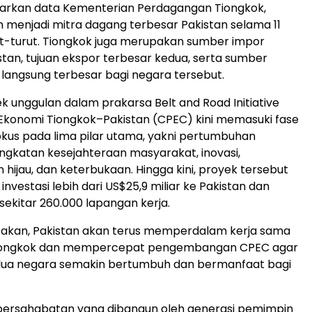
asarkan data Kementerian Perdagangan Tiongkok,
h menjadi mitra dagang terbesar Pakistan selama 11
t-turut. Tiongkok juga merupakan sumber impor
stan, tujuan ekspor terbesar kedua, serta sumber
g langsung terbesar bagi negara tersebut.
k unggulan dalam prakarsa Belt and Road Initiative
r Ekonomi Tiongkok–Pakistan (CPEC) kini memasuki fase
okus pada lima pilar utama, yakni pertumbuhan
ngkatan kesejahteraan masyarakat, inovasi,
ijau, dan keterbukaan. Hingga kini, proyek tersebut
investasi lebih dari US$25,9 miliar ke Pakistan dan
ekitar 260.000 lapangan kerja.
takan, Pakistan akan terus memperdalam kerja sama
Tiongkok dan mempercepat pengembangan CPEC agar
ua negara semakin bertumbuh dan bermanfaat bagi
persahabatan yang dibangun oleh generasi pemimpin