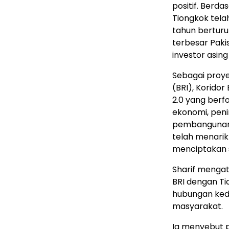
positif. Berd
Tiongkok tela
tahun berturu
terbesar Paki
investor asin
Sebagai proye
(BRI), Korido
2.0 yang berf
ekonomi, peni
pembangunan h
telah menarik 
menciptakan s
Sharif menga
BRI dengan 
hubungan ked
masyarakat.
Ia menyebut 