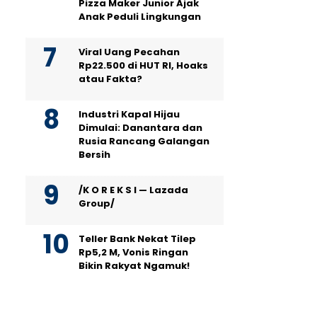
Pizza Maker Junior Ajak
Anak Peduli Lingkungan
Viral Uang Pecahan
Rp22.500 di HUT RI, Hoaks
atau Fakta?
Industri Kapal Hijau
Dimulai: Danantara dan
Rusia Rancang Galangan
Bersih
/K O R E K S I — Lazada
Group/
Teller Bank Nekat Tilep
Rp5,2 M, Vonis Ringan
Bikin Rakyat Ngamuk!