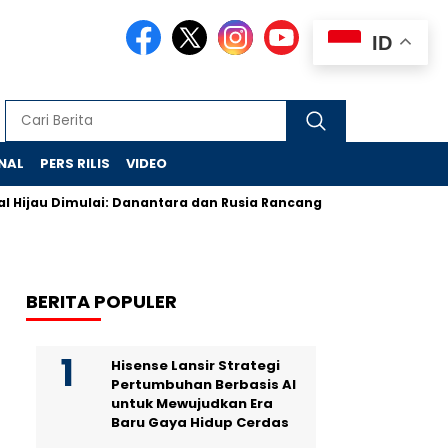
ID
NAL
PERS RILIS
VIDEO
au Dimulai: Danantara dan Rusia Rancang Galangan Bersih
D
BERITA POPULER
Hisense Lansir Strategi
Pertumbuhan Berbasis AI
untuk Mewujudkan Era
Baru Gaya Hidup Cerdas