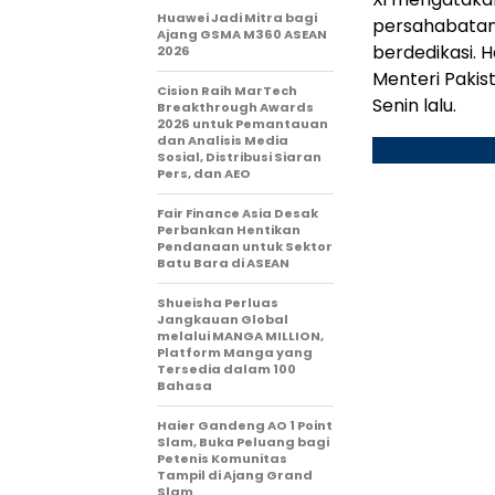
Huawei Jadi Mitra bagi
persahabatan 
Ajang GSMA M360 ASEAN
berdedikasi. 
2026
Menteri Pakist
Cision Raih MarTech
Senin lalu.
Breakthrough Awards
2026 untuk Pemantauan
dan Analisis Media
Sosial, Distribusi Siaran
Pers, dan AEO
Fair Finance Asia Desak
Perbankan Hentikan
Pendanaan untuk Sektor
Batu Bara di ASEAN
Shueisha Perluas
Jangkauan Global
melalui MANGA MILLION,
Platform Manga yang
Tersedia dalam 100
Bahasa
Haier Gandeng AO 1 Point
Slam, Buka Peluang bagi
Petenis Komunitas
Tampil di Ajang Grand
Slam