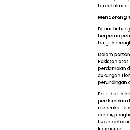
terdahulu seb
Mendorong T
Di luar hubung
berperan pent
tengah mengh
Dalam pertem
Pakistan ata
perdamaian di
dukungan Tio
perundingan a
Pada bulan la
perdamaian da
mencakup kom
damai, pengh
hukum intern
keamanan.