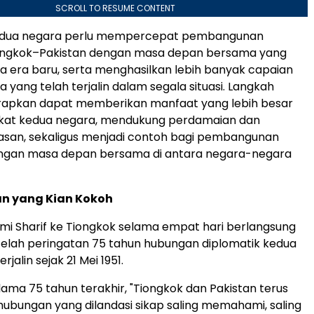
SCROLL TO RESUME CONTENT
kedua negara perlu mempercepat pembangunan
ongkok–Pakistan dengan masa depan bersama yang
da era baru, serta menghasilkan lebih banyak capaian
a yang telah terjalin dalam segala situasi. Langkah
arapkan dapat memberikan manfaat yang lebih besar
kat kedua negara, mendukung perdamaian dan
wasan, sekaligus menjadi contoh bagi pembangunan
ngan masa depan bersama di antara negara-negara
n yang Kian Kokoh
mi Sharif ke Tiongkok selama empat hari berlangsung
telah peringatan 75 tahun hubungan diplomatik kedua
jalin sejak 21 Mei 1951.
lama 75 tahun terakhir, "Tiongkok dan Pakistan terus
bungan yang dilandasi sikap saling memahami, saling