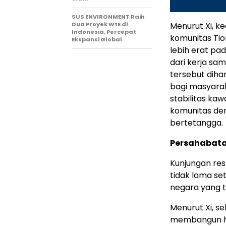
SUS ENVIRONMENT Raih
Dua Proyek WtE di
Menurut Xi, 
Indonesia, Percepat
komunitas Ti
Ekspansi Global
lebih erat pa
dari kerja sam
tersebut dih
bagi masyara
stabilitas ka
komunitas de
bertetangga.
Persahabata
Kunjungan res
tidak lama se
negara yang ter
Menurut Xi, se
membangun hu