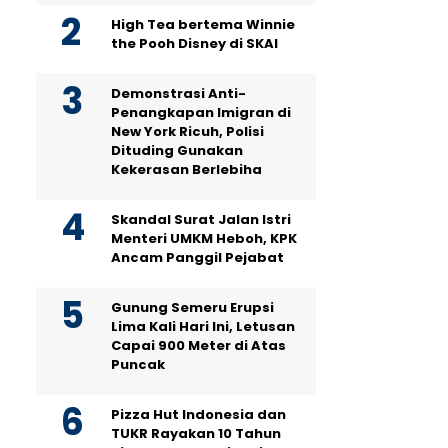
High Tea bertema Winnie
the Pooh Disney di SKAI
Demonstrasi Anti-
Penangkapan Imigran di
New York Ricuh, Polisi
Dituding Gunakan
Kekerasan Berlebiha
Skandal Surat Jalan Istri
Menteri UMKM Heboh, KPK
Ancam Panggil Pejabat
Gunung Semeru Erupsi
Lima Kali Hari Ini, Letusan
Capai 900 Meter di Atas
Puncak
Pizza Hut Indonesia dan
TUKR Rayakan 10 Tahun