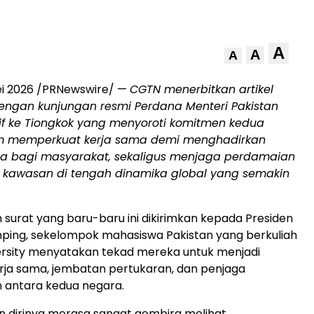
A
A
A
ei 2026 /PRNewswire/ —
CGTN menerbitkan artikel
engan kunjungan resmi Perdana Menteri Pakistan
if ke Tiongkok yang menyoroti komitmen kedua
m memperkuat kerja sama demi menghadirkan
a bagi masyarakat, sekaligus menjaga perdamaian
as kawasan di tengah dinamika global yang semakin
surat yang baru-baru ini dikirimkan kepada Presiden
inping, sekelompok mahasiswa Pakistan yang berkuliah
iversity menyatakan tekad mereka untuk menjadi
ja sama, jembatan pertukaran, dan penjaga
 antara kedua negara.
 dirinya merasa sangat gembira melihat