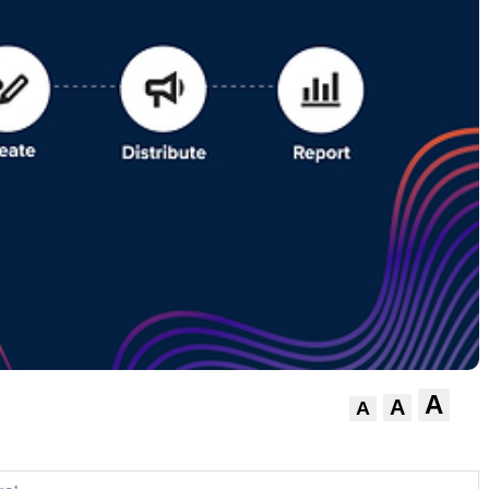
A
A
A