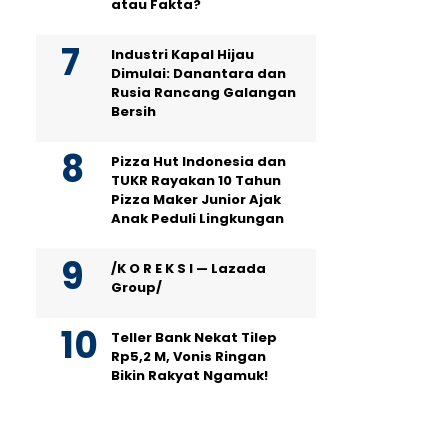
atau Fakta?
Industri Kapal Hijau
Dimulai: Danantara dan
Rusia Rancang Galangan
Bersih
Pizza Hut Indonesia dan
TUKR Rayakan 10 Tahun
Pizza Maker Junior Ajak
Anak Peduli Lingkungan
/K O R E K S I — Lazada
Group/
Teller Bank Nekat Tilep
Rp5,2 M, Vonis Ringan
Bikin Rakyat Ngamuk!