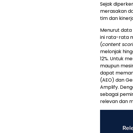
Sejak diperke
merasakan dam
tim dan kiner
Menurut data 
ini rata-rata
(
content scor
melonjak hingg
12%. Untuk me
maupun mesin 
dapat memanf
(AEO) dan Gen
Amplify. Deng
sebagai pemim
relevan dan m