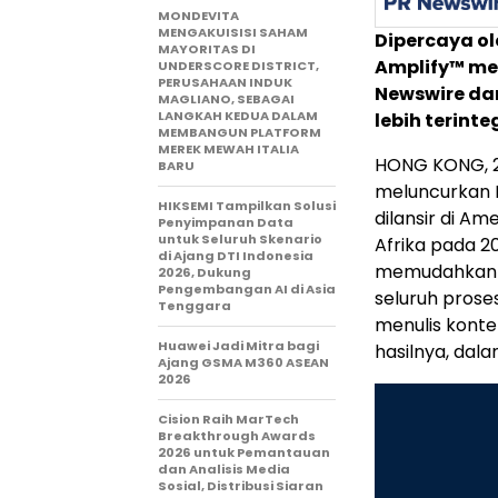
MONDEVITA
MENGAKUISISI SAHAM
Dipercaya ol
MAYORITAS DI
Amplify™ me
UNDERSCORE DISTRICT,
PERUSAHAAN INDUK
Newswire da
MAGLIANO, SEBAGAI
LANGKAH KEDUA DALAM
lebih terinteg
MEMBANGUN PLATFORM
MEREK MEWAH ITALIA
HONG KONG, 2
BARU
meluncurkan P
HIKSEMI Tampilkan Solusi
dilansir di Am
Penyimpanan Data
untuk Seluruh Skenario
Afrika pada 2
di Ajang DTI Indonesia
memudahkan p
2026, Dukung
Pengembangan AI di Asia
seluruh prose
Tenggara
menulis konten
Huawei Jadi Mitra bagi
hasilnya, dal
Ajang GSMA M360 ASEAN
2026
Cision Raih MarTech
Breakthrough Awards
2026 untuk Pemantauan
dan Analisis Media
Sosial, Distribusi Siaran