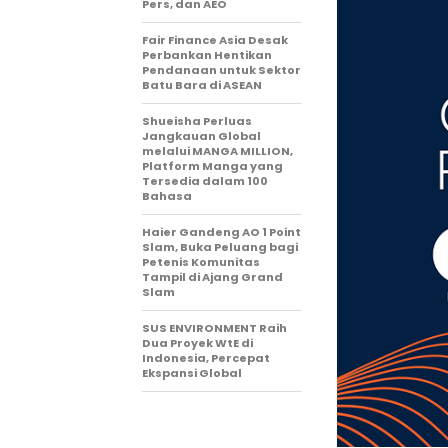
Pers, dan AEO
Fair Finance Asia Desak
Perbankan Hentikan
Pendanaan untuk Sektor
Batu Bara di ASEAN
Shueisha Perluas
Jangkauan Global
melalui MANGA MILLION,
Platform Manga yang
Tersedia dalam 100
Bahasa
Haier Gandeng AO 1 Point
Slam, Buka Peluang bagi
Petenis Komunitas
Tampil di Ajang Grand
Slam
SUS ENVIRONMENT Raih
Dua Proyek WtE di
Indonesia, Percepat
Ekspansi Global