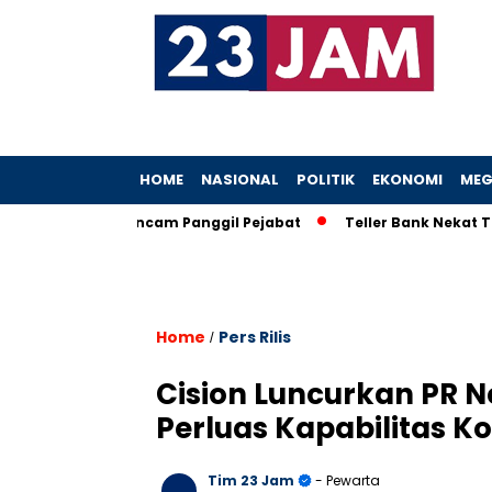
HOME
NASIONAL
POLITIK
EKONOMI
MEG
eboh, KPK Ancam Panggil Pejabat
Teller Bank Nekat Tilep Rp
Home
Pers Rilis
/
Cision Luncurkan PR Ne
Perluas Kapabilitas K
Tim 23 Jam
- Pewarta