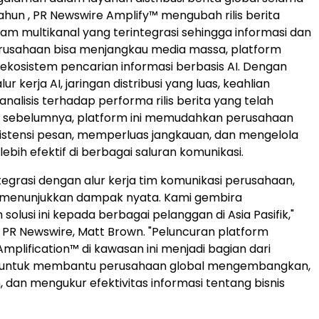
tahun , PR Newswire Amplify™ mengubah rilis berita
am multikanal yang terintegrasi sehingga informasi dan
erusahaan bisa menjangkau media massa, platform
a ekosistem pencarian informasi berbasis AI. Dengan
 kerja AI, jaringan distribusi yang luas, keahlian
a analisis terhadap performa rilis berita yang telah
an sebelumnya, platform ini memudahkan perusahaan
istensi pesan, memperluas jangkauan, dan mengelola
lebih efektif di berbagai saluran komunikasi.
ntegrasi dengan alur kerja tim komunikasi perusahaan,
h menunjukkan dampak nyata. Kami gembira
olusi ini kepada berbagai pelanggan di Asia Pasifik,"
, PR Newswire, Matt Brown. "Peluncuran platform
mplification™ di kawasan ini menjadi bagian dari
 untuk membantu perusahaan global mengembangkan,
dan mengukur efektivitas informasi tentang bisnis