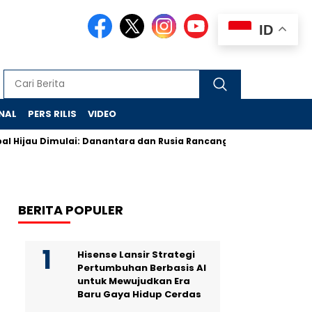
ID
NAL
PERS RILIS
VIDEO
au Dimulai: Danantara dan Rusia Rancang Galangan Bersih
D
BERITA POPULER
Hisense Lansir Strategi
Pertumbuhan Berbasis AI
untuk Mewujudkan Era
Baru Gaya Hidup Cerdas