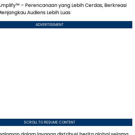
mplify™ – Perencanaan yang Lebih Cerdas, Berkreasi
Menjangkau Audiens Lebih Luas
ADVERTISEMENT
SCROLL TO RESUME CONTENT
alaman dalam layanan distribusi berita global selama