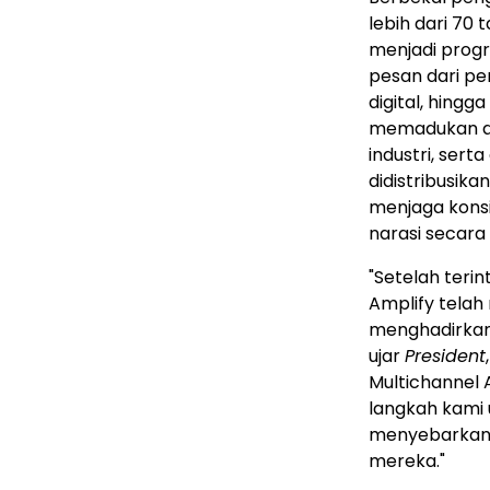
lebih dari 70 
menjadi progr
pesan dari p
digital, hingg
memadukan alur
industri, sert
didistribusik
menjaga kons
narasi secara 
"Setelah teri
Amplify tela
menghadirkan s
ujar
President
Multichannel A
langkah kami
menyebarkan, 
mereka."