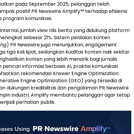
nalkan pada September 2025, pelanggan telah
pak positif PR Newswire Amplify™ terhadap efisiensi
ja program komunikasi.
internal, jumlah
view
rilis berita yang didukung platform
 meningkat sebesar 21%. Sistem penilaian konten
ing
) PR Newswire juga menunjukkan,
engagement
a tiga kali lipat, sedangkan kualitas konten naik sekitar
nghasilkan konten yang lebih menarik bagi jurnalis
pencari informasi berbasis AI, praktisi komunikasi
aatkan rekomendasi Answer Engine Optimization
erative Engine Optimization (GEO) yang tersedia di
an dukungan kredibilitas dan pengalaman PR Newswire
pin industri, Amplify membantu pelanggan agar tetap
enjadi perhatian publik.