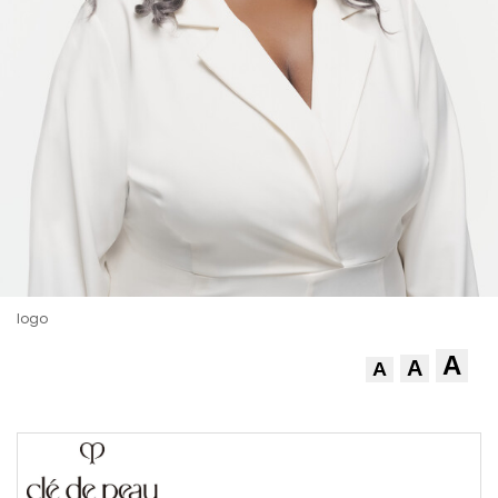
logo
A
A
A