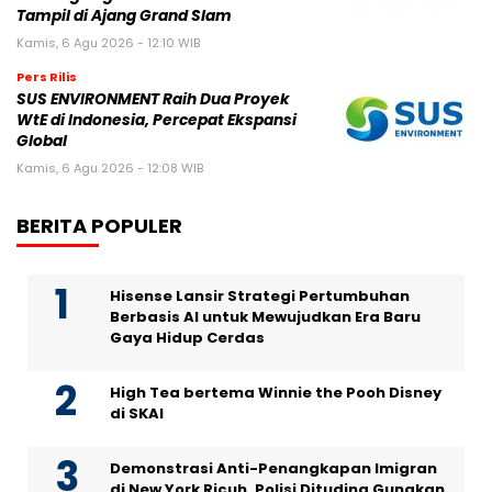
Tampil di Ajang Grand Slam
Kamis, 6 Agu 2026 - 12:10 WIB
Pers Rilis
SUS ENVIRONMENT Raih Dua Proyek
WtE di Indonesia, Percepat Ekspansi
Global
Kamis, 6 Agu 2026 - 12:08 WIB
BERITA POPULER
Hisense Lansir Strategi Pertumbuhan
Berbasis AI untuk Mewujudkan Era Baru
Gaya Hidup Cerdas
High Tea bertema Winnie the Pooh Disney
di SKAI
Demonstrasi Anti-Penangkapan Imigran
di New York Ricuh, Polisi Dituding Gunakan