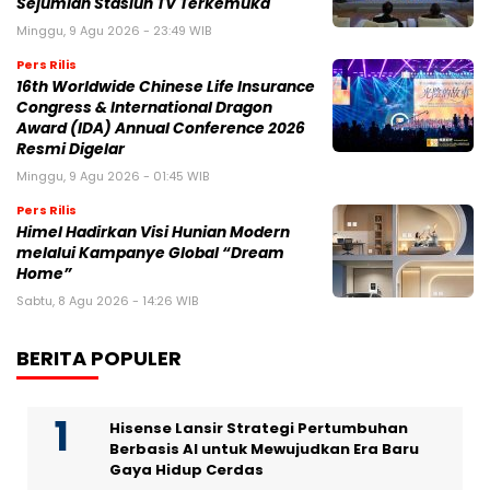
Sejumlah Stasiun TV Terkemuka
Minggu, 9 Agu 2026 - 23:49 WIB
Pers Rilis
16th Worldwide Chinese Life Insurance
Congress & International Dragon
Award (IDA) Annual Conference 2026
Resmi Digelar
Minggu, 9 Agu 2026 - 01:45 WIB
Pers Rilis
Himel Hadirkan Visi Hunian Modern
melalui Kampanye Global “Dream
Home”
Sabtu, 8 Agu 2026 - 14:26 WIB
BERITA POPULER
Hisense Lansir Strategi Pertumbuhan
Berbasis AI untuk Mewujudkan Era Baru
Gaya Hidup Cerdas