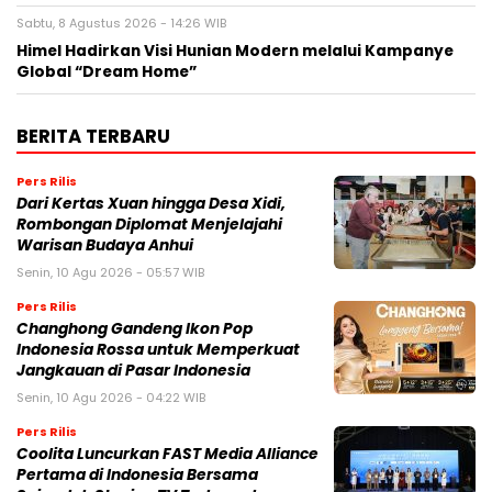
Sabtu, 8 Agustus 2026 - 14:26 WIB
Himel Hadirkan Visi Hunian Modern melalui Kampanye
Global “Dream Home”
BERITA TERBARU
Pers Rilis
Dari Kertas Xuan hingga Desa Xidi,
Rombongan Diplomat Menjelajahi
Warisan Budaya Anhui
Senin, 10 Agu 2026 - 05:57 WIB
Pers Rilis
Changhong Gandeng Ikon Pop
Indonesia Rossa untuk Memperkuat
Jangkauan di Pasar Indonesia
Senin, 10 Agu 2026 - 04:22 WIB
Pers Rilis
Coolita Luncurkan FAST Media Alliance
Pertama di Indonesia Bersama