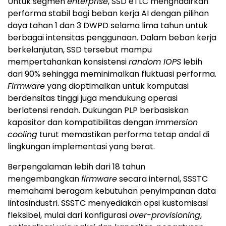
Untuk segmen
enterprise
, SSD eTLC menghadirkan
performa stabil bagi beban kerja AI dengan pilihan
daya tahan 1 dan 3 DWPD selama lima tahun untuk
berbagai intensitas penggunaan. Dalam beban kerja
berkelanjutan, SSD tersebut mampu
mempertahankan konsistensi
random IOPS
lebih
dari 90% sehingga meminimalkan fluktuasi performa.
Firmware
yang dioptimalkan untuk komputasi
berdensitas tinggi juga mendukung operasi
berlatensi rendah. Dukungan PLP berbasiskan
kapasitor dan kompatibilitas dengan
immersion
cooling
turut memastikan performa tetap andal di
lingkungan implementasi yang berat.
Berpengalaman lebih dari 18 tahun
mengembangkan
firmware
secara internal, SSSTC
memahami beragam kebutuhan penyimpanan data
lintasindustri. SSSTC menyediakan opsi kustomisasi
fleksibel, mulai dari konfigurasi
over-provisioning
,