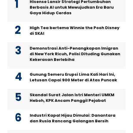
Hisense Lansir Strategi Pertumbuhan
Berbasis AI untuk Mewujudkan Era Baru
Gaya Hidup Cerdas
High Tea bertema Winnie the Pooh Disney
di SKAI
Demonstrasi Anti-Penangkapan Imigran
di New York Ricuh, Polisi Dituding Gunakan
Kekerasan Berlebiha
Gunung Semeru Erupsi Lima Kali Hari Ini,
Letusan Capai 900 Meter di Atas Puncak
Skandal Surat Jalan Istri Menteri UMKM
Heboh, KPK Ancam Panggil Pejabat
Industri Kapal Hijau Dimulai: Danantara
dan Rusia Rancang Galangan Bersih