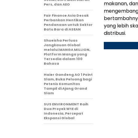
makanan, dan 
Pers, dan AEO
mengembangkan
Fair Finance Asia Desak
bertambahnya
Perbankan Hentikan
Pendanaan untuk Sektor
yang lebih sk
Batu Bara di ASEAN
distribusi.
Shueisha Perluas
Jangkauan Global
melalui MANGA MILLION,
Platform Manga yang
Tersedia dalam 100
Bahasa
Haier Gandeng AO 1 Point
Slam, Buka Peluang bagi
Petenis Komunitas
Tampil di Ajang Grand
Slam
SUS ENVIRONMENT Raih
Dua Proyek WtE di
Indonesia, Percepat
Ekspansi Global