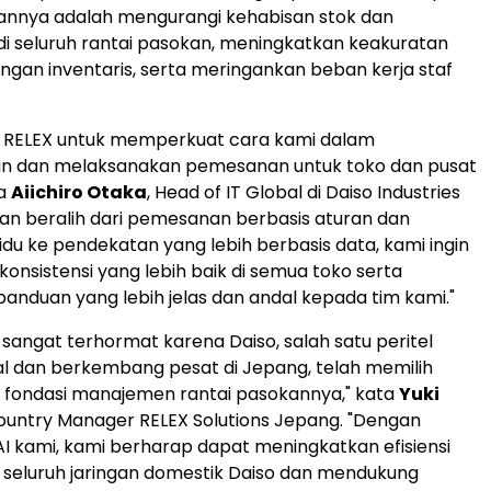
ujuannya adalah mengurangi kehabisan stok dan
 seluruh rantai pasokan, meningkatkan keakuratan
gan inventaris, serta meringankan beban kerja staf
h RELEX untuk memperkuat cara kami dalam
 dan melaksanakan pemesanan untuk toko dan pusat
ta
Aiichiro Otaka
, Head of IT Global di Daiso Industries
ngan beralih dari pemesanan berbasis aturan dan
vidu ke pendekatan yang lebih berbasis data, kami ingin
onsistensi yang lebih baik di semua toko serta
nduan yang lebih jelas dan andal kepada tim kami."
sangat terhormat karena Daiso, salah satu peritel
al dan berkembang pesat di Jepang, telah memilih
 fondasi manajemen rantai pasokannya," kata
Yuki
Country Manager RELEX Solutions Jepang. "Dengan
 kami, kami berharap dapat meningkatkan efisiensi
i seluruh jaringan domestik Daiso dan mendukung