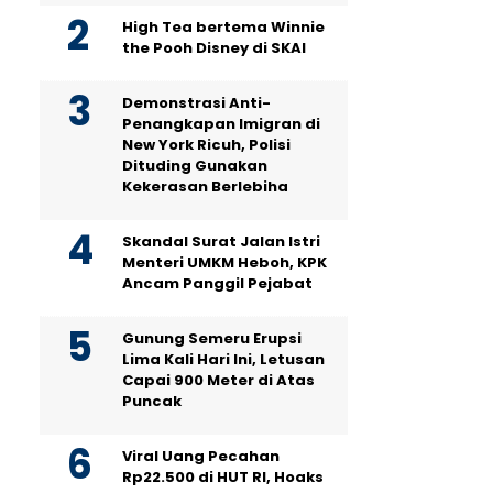
High Tea bertema Winnie
the Pooh Disney di SKAI
Demonstrasi Anti-
Penangkapan Imigran di
New York Ricuh, Polisi
Dituding Gunakan
Kekerasan Berlebiha
Skandal Surat Jalan Istri
Menteri UMKM Heboh, KPK
Ancam Panggil Pejabat
Gunung Semeru Erupsi
Lima Kali Hari Ini, Letusan
Capai 900 Meter di Atas
Puncak
Viral Uang Pecahan
Rp22.500 di HUT RI, Hoaks