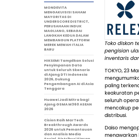
MONDEVITA
MENGAKUISISI SAHAM
MAYORITAS DI
UNDERSCORE DISTRICT,
PERUSAHAAN INDUK
MAGLIANO, SEBAGAI
LANGKAH KEDUA DALAM
MEMBANGUN PLATFORM
Toko diskon 
MEREK MEWAH ITALIA
BARU
pengisian ul
inventaris da
HIKSEMI Tampilkan Solusi
Penyimpanan Data
TOKYO
,
23 Ma
untuk Seluruh Skenario
di Ajang DTI Indonesia
mengumumka
2026, Dukung
Pengembangan AI di Asia
paling terken
Tenggara
keakuratan p
seluruh opera
Huawei Jadi Mitra bagi
Ajang GSMA M360 ASEAN
mencakup peng
2026
distribusi.
Cision Raih MarTech
Breakthrough Awards
Daiso mengope
2026 untuk Pemantauan
dan Analisis Media
menawarkan k
Sosial, Distribusi Siaran