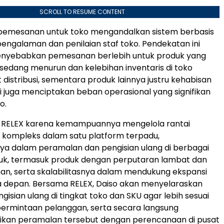
SCROLL TO RESUME CONTENT
pemesanan untuk toko mengandalkan sistem berbasis
pengalaman dan penilaian staf toko. Pendekatan ini
nyebabkan pemesanan berlebih untuk produk yang
sedang menurun dan kelebihan inventaris di toko
distribusi, sementara produk lainnya justru kehabisan
ini juga menciptakan beban operasional yang signifikan
o.
h RELEX karena kemampuannya mengelola rantai
 kompleks dalam satu platform terpadu,
a dalam peramalan dan pengisian ulang di berbagai
duk, termasuk produk dengan perputaran lambat dan
n, serta skalabilitasnya dalam mendukung ekspansi
a depan. Bersama RELEX, Daiso akan menyelaraskan
isian ulang di tingkat toko dan SKU agar lebih sesuai
ermintaan pelanggan, serta secara langsung
ikan peramalan tersebut dengan perencanaan di pusat