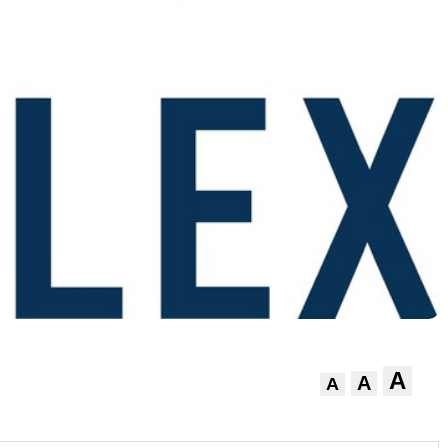
A
A
A