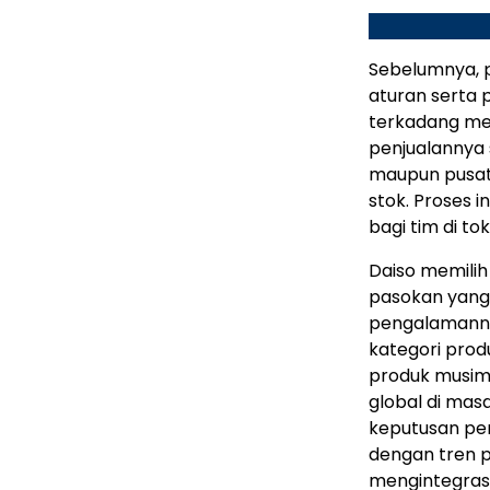
Sebelumnya, 
aturan serta 
terkadang me
penjualannya 
maupun pusat 
stok. Proses 
bagi tim di tok
Daiso memili
pasokan yang
pengalamanny
kategori pro
produk musima
global di mas
keputusan peng
dengan tren p
mengintegras