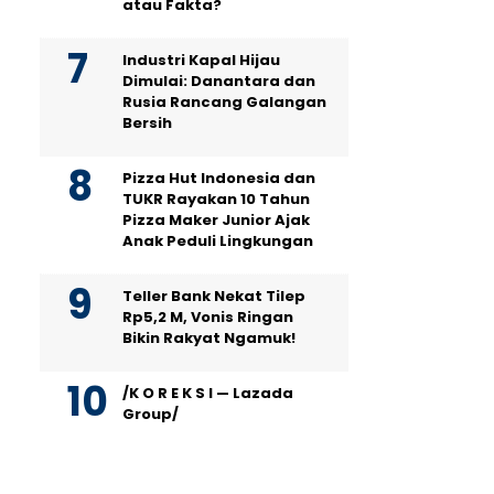
atau Fakta?
Industri Kapal Hijau
Dimulai: Danantara dan
Rusia Rancang Galangan
Bersih
Pizza Hut Indonesia dan
TUKR Rayakan 10 Tahun
Pizza Maker Junior Ajak
Anak Peduli Lingkungan
Teller Bank Nekat Tilep
Rp5,2 M, Vonis Ringan
Bikin Rakyat Ngamuk!
/K O R E K S I — Lazada
Group/