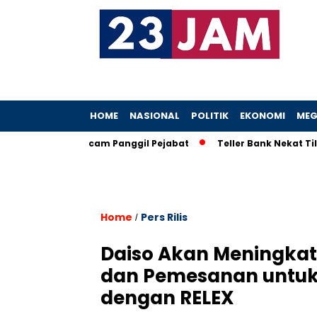
HOME
NASIONAL
POLITIK
EKONOMI
MEG
Heboh, KPK Ancam Panggil Pejabat
Teller Bank Nekat Tilep Rp
Home
Pers Rilis
/
Daiso Akan Meningka
dan Pemesanan untuk 
dengan RELEX