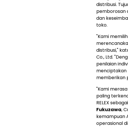
distribusi. T
pemborosan di
dan keseimban
toko.
"Kami memili
merencanakan
distribusi," ka
Co., Ltd. "De
penilaian indi
menciptakan k
memberikan pa
"Kami merasa 
paling terken
RELEX sebagai
Fukuzawa
, 
kemampuan AI
operasional d