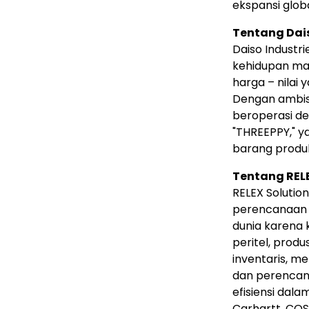
ekspansi glob
Tentang Dais
Daiso Industr
kehidupan mas
harga – nilai 
Dengan ambisi
beroperasi de
"THREEPPY," y
barang produk
Tentang REL
RELEX Solutio
perencanaan r
dunia karena 
peritel, prod
inventaris, m
dan perencan
efisiensi dal
Carhartt, COS