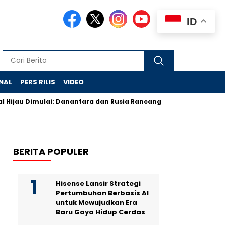
ID
NAL
PERS RILIS
VIDEO
au Dimulai: Danantara dan Rusia Rancang Galangan Bersih
D
BERITA POPULER
Hisense Lansir Strategi
Pertumbuhan Berbasis AI
untuk Mewujudkan Era
Baru Gaya Hidup Cerdas