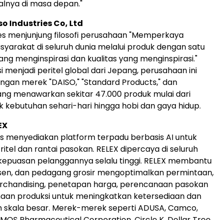
alnya di masa depan."
o Industries Co, Ltd
ies menjunjung filosofi perusahaan "Memperkaya
yarakat di seluruh dunia melalui produk dengan satu
yang menginspirasi dan kualitas yang menginspirasi."
 menjadi peritel global dari Jepang, perusahaan ini
ngan merek "DAISO," "Standard Products," dan
ang menawarkan sekitar 47.000 produk mulai dari
 kebutuhan sehari-hari hingga hobi dan gaya hidup.
EX
ns menyediakan platform terpadu berbasis AI untuk
itel dan rantai pasokan. RELEX dipercaya di seluruh
kepuasan pelanggannya selalu tinggi. RELEX membantu
usen, dan pedagang grosir mengoptimalkan permintaan,
erchandising, penetapan harga, perencanaan pasokan
aan produksi untuk meningkatkan ketersediaan dan
am skala besar. Merek-merek seperti ADUSA, Camco,
MOS Pharmaceutical Corporation, Circle K, Dollar Tree