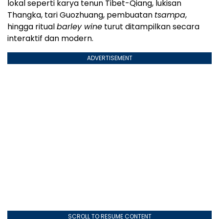
lokal seperti karya tenun Tibet-Qiang, lukisan
Thangka, tari Guozhuang, pembuatan
tsampa
,
hingga ritual
barley wine
turut ditampilkan secara
interaktif dan modern.
ADVERTISEMENT
SCROLL TO RESUME CONTENT