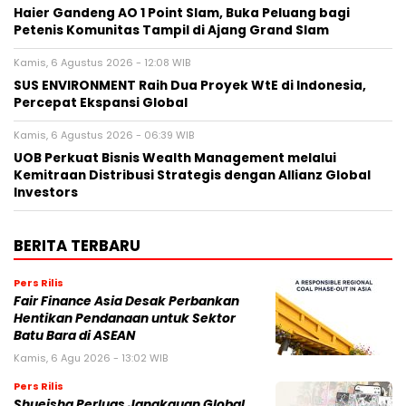
Haier Gandeng AO 1 Point Slam, Buka Peluang bagi
Petenis Komunitas Tampil di Ajang Grand Slam
Kamis, 6 Agustus 2026 - 12:08 WIB
SUS ENVIRONMENT Raih Dua Proyek WtE di Indonesia,
Percepat Ekspansi Global
Kamis, 6 Agustus 2026 - 06:39 WIB
UOB Perkuat Bisnis Wealth Management melalui
Kemitraan Distribusi Strategis dengan Allianz Global
Investors
BERITA TERBARU
Pers Rilis
Fair Finance Asia Desak Perbankan
Hentikan Pendanaan untuk Sektor
Batu Bara di ASEAN
Kamis, 6 Agu 2026 - 13:02 WIB
Pers Rilis
Shueisha Perluas Jangkauan Global