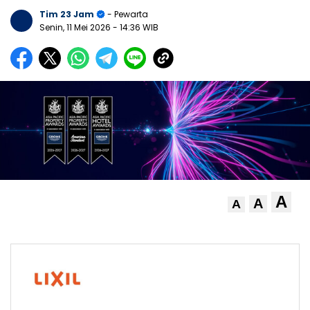
Tim 23 Jam
- Pewarta
Senin, 11 Mei 2026
- 14:36 WIB
A
A
A