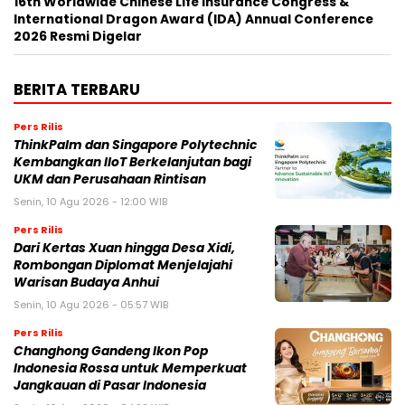
16th Worldwide Chinese Life Insurance Congress &
International Dragon Award (IDA) Annual Conference
2026 Resmi Digelar
BERITA TERBARU
Pers Rilis
ThinkPalm dan Singapore Polytechnic
Kembangkan IIoT Berkelanjutan bagi
UKM dan Perusahaan Rintisan
Senin, 10 Agu 2026 - 12:00 WIB
Pers Rilis
Dari Kertas Xuan hingga Desa Xidi,
Rombongan Diplomat Menjelajahi
Warisan Budaya Anhui
Senin, 10 Agu 2026 - 05:57 WIB
Pers Rilis
Changhong Gandeng Ikon Pop
Indonesia Rossa untuk Memperkuat
Jangkauan di Pasar Indonesia