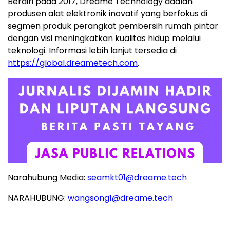
Berdiri pada 2017, Dreame Technology adalah
produsen alat elektronik inovatif yang berfokus di
segmen produk perangkat pembersih rumah pintar
dengan visi meningkatkan kualitas hidup melalui
teknologi. Informasi lebih lanjut tersedia di
https://global.dreametech.com
.
Narahubung Media:
seamkt01@dreame.tech
NARAHUBUNG:
wangsong1@dreame.tech