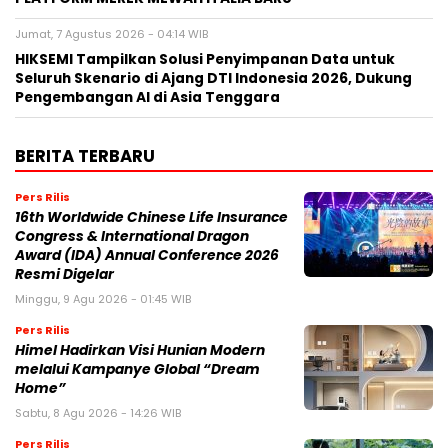
Jumat, 7 Agustus 2026 - 04:14 WIB
HIKSEMI Tampilkan Solusi Penyimpanan Data untuk
Seluruh Skenario di Ajang DTI Indonesia 2026, Dukung
Pengembangan AI di Asia Tenggara
BERITA TERBARU
Pers Rilis
16th Worldwide Chinese Life Insurance
Congress & International Dragon
Award (IDA) Annual Conference 2026
Resmi Digelar
Minggu, 9 Agu 2026 - 01:45 WIB
Pers Rilis
Himel Hadirkan Visi Hunian Modern
melalui Kampanye Global “Dream
Home”
Sabtu, 8 Agu 2026 - 14:26 WIB
Pers Rilis