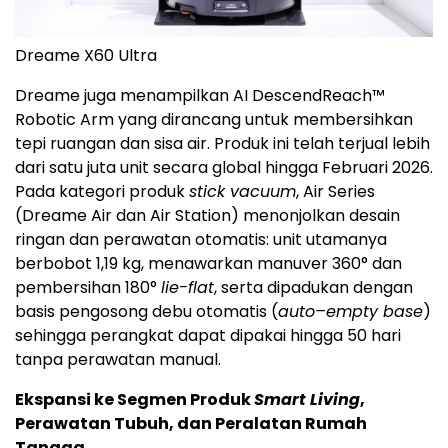
Dreame X60 Ultra
Dreame juga menampilkan AI DescendReach™
Robotic Arm yang dirancang untuk membersihkan
tepi ruangan dan sisa air. Produk ini telah terjual lebih
dari satu juta unit secara global hingga Februari 2026.
Pada kategori produk
stick vacuum
, Air Series
(Dreame Air dan Air Station) menonjolkan desain
ringan dan perawatan otomatis: unit utamanya
berbobot 1,19 kg, menawarkan manuver 360° dan
pembersihan 180°
lie-flat
, serta dipadukan dengan
basis pengosong debu otomatis (
auto–empty base
)
sehingga perangkat dapat dipakai hingga 50 hari
tanpa perawatan manual.
Ekspansi ke Segmen Produk
Smart Living
,
Perawatan Tubuh, dan Peralatan Rumah
Tangga