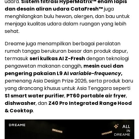
udara.
Sistem filtrasi HyperMatrix™ enam lapis
dan desain aliran udara CataFresh™
juga
menghilangkan bulu hewan, alergen, dan bau untuk
menjaga kualitas udara dalam ruangan yang lebih
sehat.
Dreame juga menampilkan berbagai peralatan
rumah tangga berukuran besar dan produk dapur,
termasuk
seri kulkas AI Z-Fresh
dengan teknologi
pengawetan makanan canggih,
mesin cuci dan
pengering pakaian L9 AI
variable-frequency
,
pemenang Asia Design Prize 2026, serta produk baru
yang dirancang khusus untuk Asia Tenggara seperti
S1 smart water purifier
,
PT60 portable air fryer
,
dishwasher
, dan
Z40 Pro Integrated Range Hood
& Cooktop
.