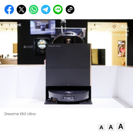
Dreame X60 Ultra
A
A
A