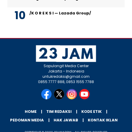
/K O R E K S I — Lazada Group/
Sapulangit Media Center
Jakarta - Indonesia
untukredaksi@gmail.com
0855 7777 888, 0853 1555 7788
HOME
TIM REDAKSI
KODE ETIK
PEDOMAN MEDIA
HAK JAWAB
KONTAK IKLAN