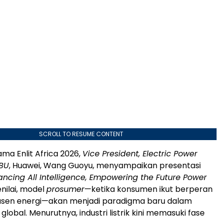
SCROLL TO RESUME CONTENT
ama Enlit Africa 2026,
Vice President, Electric Power
 BU
, Huawei, Wang Guoyu, menyampaikan presentasi
ancing All Intelligence, Empowering the Future Power
enilai, model
prosumer
—ketika konsumen ikut berperan
usen energi—akan menjadi paradigma baru dalam
i global. Menurutnya, industri listrik kini memasuki fase