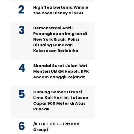
High Tea bertema Winnie
the Pooh Disney di SKAI
Demonstrasi Anti-
Penangkapan Imigran di
New York Ricuh, Polisi
Dituding Gunakan
Kekerasan Berlebiha
Skandal Surat Jalan Istri
Menteri UMKM Heboh, KPK
Ancam Panggil Pejabat
Gunung Semeru Erupsi
Lima Kali Hari Ini, Letusan
Capai 900 Meter di Atas
Puncak
/K O R E K S I — Lazada
Group/