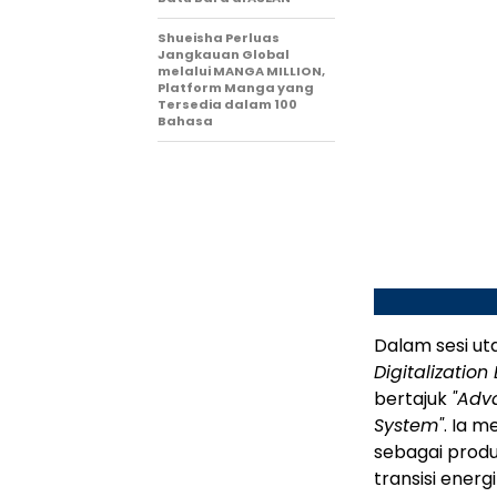
Shueisha Perluas
Jangkauan Global
melalui MANGA MILLION,
Platform Manga yang
Tersedia dalam 100
Bahasa
Dalam sesi ut
Digitalization
bertajuk
"Adv
System"
. Ia m
sebagai prod
transisi energ