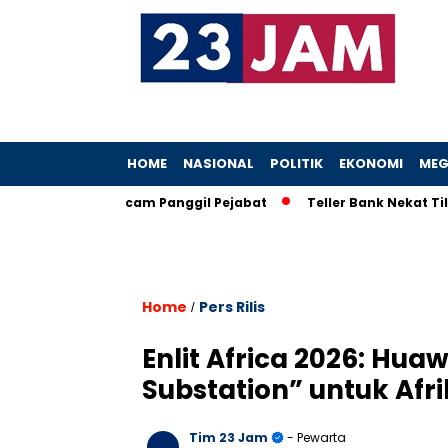
HOME
NASIONAL
POLITIK
EKONOMI
MEG
oh, KPK Ancam Panggil Pejabat
Teller Bank Nekat Tilep Rp5,2
Home
Pers Rilis
/
Enlit Africa 2026: Huaw
Substation” untuk Afr
Tim 23 Jam
- Pewarta