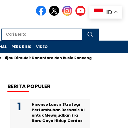
ID
NAL
PERS RILIS
VIDEO
 Dimulai: Danantara dan Rusia Rancang Galangan Bersih
Demo
BERITA POPULER
Hisense Lansir Strategi
Pertumbuhan Berbasis AI
untuk Mewujudkan Era
Baru Gaya Hidup Cerdas