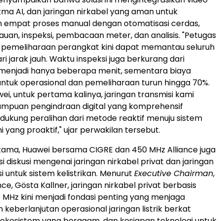
itma AI, dan jaringan nirkabel yang aman untuk
 empat proses manual dengan otomatisasi cerdas,
uan, inspeksi, pembacaan meter, dan analisis. "Petugas
 pemeliharaan perangkat kini dapat memantau seluruh
ri jarak jauh. Waktu inspeksi juga berkurang dari
 menjadi hanya beberapa menit, sementara biaya
untuk operasional dan pemeliharaan turun hingga 70%.
i, untuk pertama kalinya, jaringan transmisi kami
ampuan pengindraan digital yang komprehensif
ukung peralihan dari metode reaktif menuju sistem
i yang proaktif," ujar perwakilan tersebut.
utama, Huawei bersama CIGRE dan 450 MHz Alliance juga
 diskusi mengenai jaringan nirkabel privat dan jaringan
i untuk sistem kelistrikan. Menurut
Executive Chairman
,
ce, Gösta Kallner, jaringan nirkabel privat berbasis
MHz kini menjadi fondasi penting yang menjaga
keberlanjutan operasional jaringan listrik berkat
 ekosistem yang beragam, dan kesiapan teknologi untuk