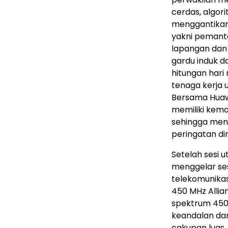
cerdas, algor
menggantikan
yakni pemanta
lapangan dan
gardu induk da
hitungan hari
tenaga kerja 
Bersama Huawe
memiliki kem
sehingga mend
peringatan din
Setelah sesi 
menggelar sesi
telekomunikas
450 MHz Allian
spektrum 450 
keandalan dan 
cakupan luas,