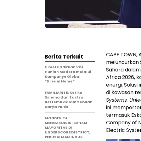
CAPE TOWN, Af
Berita Terkait
meluncurkan S
Himel Hadirkan Visi
Sahara dalam 
Hunian Modern melalui
Africa 2026, ko
Kampanye Global
“Dream Home”
energi. Solusi
di kawasan t
FAMILIARITÉ: Ketika
Sinema dan Sastra
Systems, Unlea
Bertemu dalam Sebuah
ini mempertem
Karya Puitis
termasuk Esko
MONDEVITA
Company of Ni
MENGAKUISISI SAHAM
MAYORITAS DI
Electric Syst
UNDERSCORE DISTRICT,
PERUSAHAAN INDUK