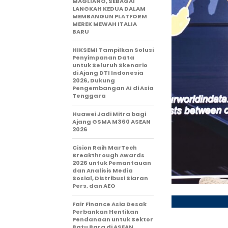
MAGLIANO, SEBAGAI
LANGKAH KEDUA DALAM
MEMBANGUN PLATFORM
MEREK MEWAH ITALIA
BARU
HIKSEMI Tampilkan Solusi
Penyimpanan Data
untuk Seluruh Skenario
di Ajang DTI Indonesia
2026, Dukung
Pengembangan AI di Asia
Tenggara
Huawei Jadi Mitra bagi
Ajang GSMA M360 ASEAN
2026
Cision Raih MarTech
Breakthrough Awards
2026 untuk Pemantauan
dan Analisis Media
Sosial, Distribusi Siaran
Pers, dan AEO
Fair Finance Asia Desak
Perbankan Hentikan
Pendanaan untuk Sektor
Batu Bara di ASEAN