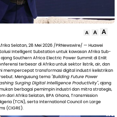
A
A
A
rika Selatan
,
28 Mei 2026
/PRNewswire/ — Huawei
olusi Intelligent Substation untuk kawasan Afrika Sub-
ajang Southern Africa Electric Power Summit di Enlit
nferensi terbesar di Afrika untuk sektor listrik, air, dan
 ini mempercepat transformasi digital industri kelistrikan
ersebut. Mengusung tema
"Building Future Power
shing Surging Digital Intelligence Productivity"
, ajang
ukan berbagai pemimpin industri dan mitra strategis,
m dari Afrika Selatan, BPA Ghana, Transmission
geria (TCN), serta International Council on Large
ems (CIGRE).