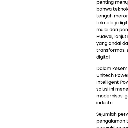
penting menu
bahwa teknolog
tengah meromb
teknologi digit
mulai dari pemb
Huawei, lanju
yang andal da
transformasi s
digital.
Dalam kesemp
Unitech Power
Intelligent P
solusi ini m
modernisasi g
industri.
Sejumlah perwa
pengalaman te
perwakilan me