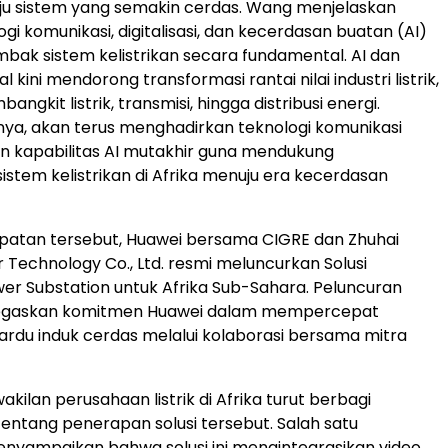
ju sistem yang semakin cerdas. Wang menjelaskan
i komunikasi, digitalisasi, dan kecerdasan buatan (AI)
ak sistem kelistrikan secara fundamental. AI dan
al kini mendorong transformasi rantai nilai industri listrik,
angkit listrik, transmisi, hingga distribusi energi.
tnya, akan terus menghadirkan teknologi komunikasi
n kapabilitas AI mutakhir guna mendukung
istem kelistrikan di Afrika menuju era kecerdasan
atan tersebut, Huawei bersama CIGRE dan Zhuhai
 Technology Co., Ltd. resmi meluncurkan Solusi
ower Substation untuk Afrika Sub-Sahara. Peluncuran
enegaskan komitmen Huawei dalam mempercepat
ardu induk cerdas melalui kolaborasi bersama mitra
kilan perusahaan listrik di Afrika turut berbagi
ntang penerapan solusi tersebut. Salah satu
nyampaikan bahwa solusi ini mengintegrasikan video