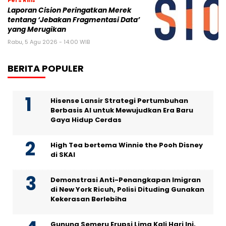
Pers Rilis
Laporan Cision Peringatkan Merek
tentang ‘Jebakan Fragmentasi Data’
yang Merugikan
Rabu, 5 Agu 2026 - 14:00 WIB
BERITA POPULER
Hisense Lansir Strategi Pertumbuhan
Berbasis AI untuk Mewujudkan Era Baru
Gaya Hidup Cerdas
High Tea bertema Winnie the Pooh Disney
di SKAI
Demonstrasi Anti-Penangkapan Imigran
di New York Ricuh, Polisi Dituding Gunakan
Kekerasan Berlebiha
Gunung Semeru Erupsi Lima Kali Hari Ini,