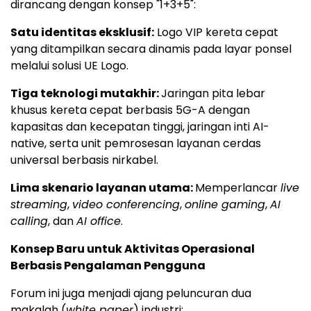
dirancang dengan konsep "1+3+5":
Satu identitas eksklusif:
Logo VIP kereta cepat
yang ditampilkan secara dinamis pada layar ponsel
melalui solusi UE Logo.
Tiga teknologi mutakhir:
Jaringan pita lebar
khusus kereta cepat berbasis 5G-A dengan
kapasitas dan kecepatan tinggi, jaringan inti AI-
native, serta unit pemrosesan layanan cerdas
universal berbasis nirkabel.
Lima skenario layanan utama:
Memperlancar
live
streaming
,
video conferencing
,
online gaming
,
AI
calling
, dan
AI office
.
Konsep Baru untuk Aktivitas Operasional
Berbasis Pengalaman Pengguna
Forum ini juga menjadi ajang peluncuran dua
makalah (
white paper
) industri: