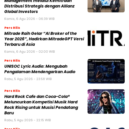
Management melalui Kemitraan
Distribusi Strategis dengan Allianz
Global Investors
Kamis, 6 Agu 2026 - 06:39 WIB
Pers Rilis
Mitrade Raih Gelar “AI Broker of the
Year 2026”, Hadirkan MitradeGPT Versi
Terbaru di Asia
Kamis, 6 Agu 2026 - 02:00 WIB
Pers Rilis
UNISOC Lyric Audio: Mengubah
Pengalaman Mendengarkan Audio
Rabu, 5 Agu 2026 - 23:58 WIB
Pers Rilis
Hard Rock Cafe dan Coca-Cola®
Meluncurkan Kompetisi Musik Hard
Rock Rising untuk Musisi Pendatang
Baru
Rabu, 5 Agu 2026 - 22:15 WIB