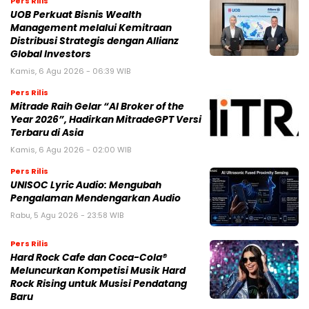
Pers Rilis
UOB Perkuat Bisnis Wealth
Management melalui Kemitraan
Distribusi Strategis dengan Allianz
Global Investors
Kamis, 6 Agu 2026 - 06:39 WIB
Pers Rilis
Mitrade Raih Gelar “AI Broker of the
Year 2026”, Hadirkan MitradeGPT Versi
Terbaru di Asia
Kamis, 6 Agu 2026 - 02:00 WIB
Pers Rilis
UNISOC Lyric Audio: Mengubah
Pengalaman Mendengarkan Audio
Rabu, 5 Agu 2026 - 23:58 WIB
Pers Rilis
Hard Rock Cafe dan Coca-Cola®
Meluncurkan Kompetisi Musik Hard
Rock Rising untuk Musisi Pendatang
Baru