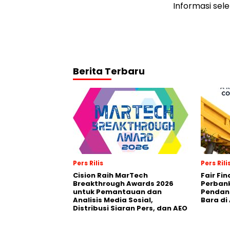
Informasi sel
Berita Terbaru
Pers Rilis
Pers Rili
Cision Raih MarTech
Fair Fi
Breakthrough Awards 2026
Perban
untuk Pemantauan dan
Pendana
Analisis Media Sosial,
Bara di
Distribusi Siaran Pers, dan AEO