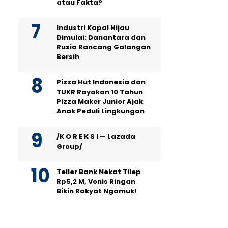
atau Fakta?
Industri Kapal Hijau
Dimulai: Danantara dan
Rusia Rancang Galangan
Bersih
Pizza Hut Indonesia dan
TUKR Rayakan 10 Tahun
Pizza Maker Junior Ajak
Anak Peduli Lingkungan
/K O R E K S I — Lazada
Group/
Teller Bank Nekat Tilep
Rp5,2 M, Vonis Ringan
Bikin Rakyat Ngamuk!