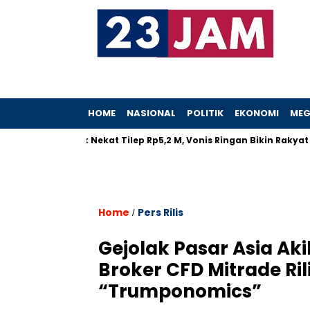
HOME
NASIONAL
POLITIK
EKONOMI
MEG
Teller Bank Nekat Tilep Rp5,2 M, Vonis Ringan Bikin Rakyat Nga
Home
Pers Rilis
/
Gejolak Pasar Asia Ak
Broker CFD Mitrade Ril
“Trumponomics”