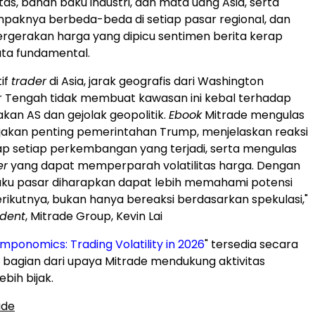
as, bahan baku industri, dan mata uang Asia, serta
aknya berbeda-beda di setiap pasar regional, dan
rgerakan harga yang dipicu sentimen berita kerap
ta fundamental.
tif
trader
di Asia, jarak geografis dari Washington
 Tengah tidak membuat kawasan ini kebal terhadap
kan AS dan gejolak geopolitik.
Ebook
Mitrade mengulas
jakan penting pemerintahan Trump, menjelaskan reaksi
p setiap perkembangan yang terjadi, serta mengulas
er
yang dapat memperparah volatilitas harga. Dengan
aku pasar diharapkan dapat lebih memahami potensi
ikutnya, bukan hanya bereaksi berdasarkan spekulasi,"
ident
, Mitrade Group, Kevin Lai
ponomics: Trading Volatility in 2026
" tersedia secara
i bagian dari upaya Mitrade mendukung aktivitas
ebih bijak.
ade