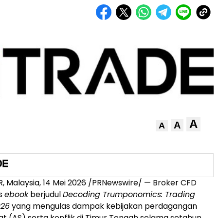
A
A
A
 Malaysia, 14 Mei 2026 /PRNewswire/ — Broker CFD
is
ebook
berjudul
Decoding Trumponomics: Trading
026
yang mengulas dampak kebijakan perdagangan
at (AS) serta konflik di Timur Tengah selama setahun