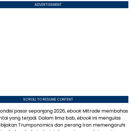
ADVERTISEMENT
SCROLL TO RESUME CONTENT
ndisi pasar sepanjang 2026,
ebook
Mitrade membahas
ai yang terjadi. Dalam lima bab,
ebook
ini mengulas
bijakan Trumponomics dan perang Iran memengaruhi