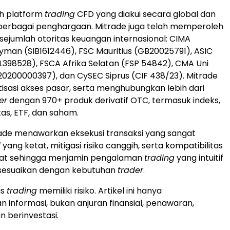
ah platform
trading
CFD yang diakui secara global dan
berbagai penghargaan. Mitrade juga telah memperoleh
i sejumlah otoritas keuangan internasional: CIMA
man (SIB1612446), FSC Mauritius (GB20025791), ASIC
SL398528), FSCA Afrika Selatan (FSP 54842), CMA Uni
20200000397), dan CySEC Siprus (CIF 438/23). Mitrade
asi akses pasar, serta menghubungkan lebih dari
er
dengan 970+ produk derivatif OTC, termasuk indeks,
tas, ETF, dan saham.
ade menawarkan eksekusi transaksi yang sangat
d
yang ketat, mitigasi risiko canggih, serta kompatibilitas
kat sehingga menjamin pengalaman
trading
yang intuitif
sesuaikan dengan kebutuhan
trader
.
as
trading
memiliki risiko. Artikel ini hanya
informasi, bukan anjuran finansial, penawaran,
n berinvestasi.