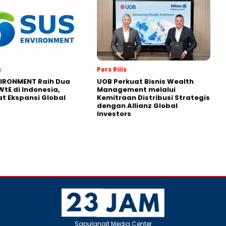
s
Pers Rilis
VIRONMENT Raih Dua
UOB Perkuat Bisnis Wealth
WtE di Indonesia,
Management melalui
t Ekspansi Global
Kemitraan Distribusi Strategis
dengan Allianz Global
Investors
Sapulangit Media Center