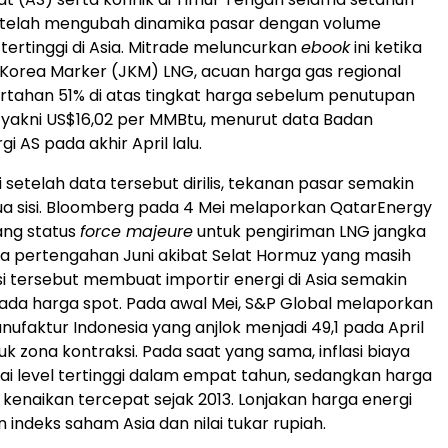
g telah mengubah dinamika pasar dengan volume
ertinggi di Asia. Mitrade meluncurkan
ebook
ini ketika
orea Marker (JKM) LNG, acuan harga gas regional
ertahan 51% di atas tingkat harga sebelum penutupan
 yakni US$16,02 per MMBtu, menurut data Badan
gi AS pada akhir April lalu.
 setelah data tersebut dirilis, tekanan pasar semakin
ua sisi. Bloomberg pada 4 Mei melaporkan QatarEnergy
ng status
force majeure
untuk pengiriman LNG jangka
a pertengahan Juni akibat Selat Hormuz yang masih
isi tersebut membuat importir energi di Asia semakin
da harga spot. Pada awal Mei, S&P Global melaporkan
nufaktur Indonesia yang anjlok menjadi 49,1 pada April
k zona kontraksi. Pada saat yang sama, inflasi biaya
i level tertinggi dalam empat tahun, sedangkan harga
 kenaikan tercepat sejak 2013. Lonjakan harga energi
 indeks saham Asia dan nilai tukar rupiah.