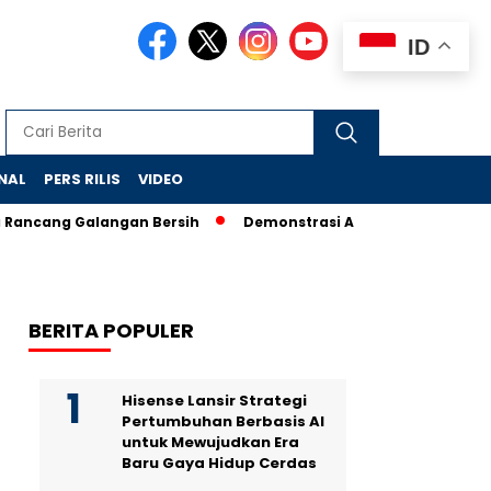
ID
NAL
PERS RILIS
VIDEO
cang Galangan Bersih
Demonstrasi Anti-Penangkapan Imigran
BERITA POPULER
Hisense Lansir Strategi
Pertumbuhan Berbasis AI
untuk Mewujudkan Era
Baru Gaya Hidup Cerdas