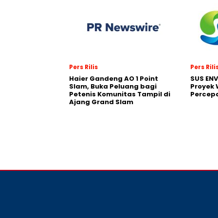
Pers Rilis
Pers Rili
Haier Gandeng AO 1 Point
SUS EN
Slam, Buka Peluang bagi
Proyek 
Petenis Komunitas Tampil di
Percepa
Ajang Grand Slam