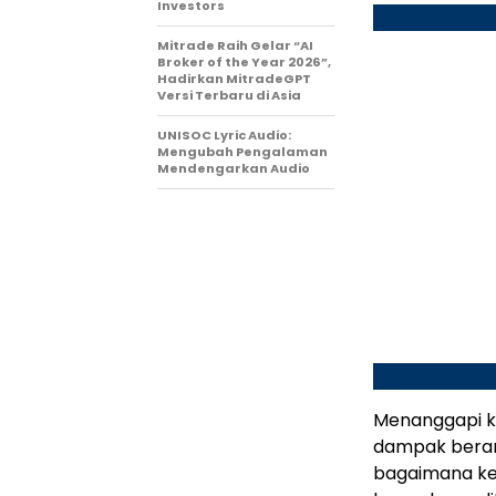
Investors
Mitrade Raih Gelar “AI
Broker of the Year 2026”,
Hadirkan MitradeGPT
Versi Terbaru di Asia
UNISOC Lyric Audio:
Mengubah Pengalaman
Mendengarkan Audio
Menanggapi ko
dampak berant
bagaimana ke