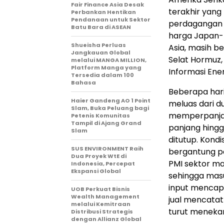
Fair Finance Asia Desak
terakhir yan
Perbankan Hentikan
Pendanaan untuk Sektor
perdagangan t
Batu Bara di ASEAN
harga Japan-K
Shueisha Perluas
Asia, masih b
Jangkauan Global
Selat Hormuz,
melalui MANGA MILLION,
Platform Manga yang
Informasi Ener
Tersedia dalam 100
Bahasa
Beberapa hari
Haier Gandeng AO 1 Point
meluas dari d
Slam, Buka Peluang bagi
memperpanja
Petenis Komunitas
Tampil di Ajang Grand
panjang hingg
Slam
ditutup. Kond
SUS ENVIRONMENT Raih
bergantung pa
Dua Proyek WtE di
PMI sektor ma
Indonesia, Percepat
Ekspansi Global
sehingga masu
input mencapa
UOB Perkuat Bisnis
Wealth Management
jual mencatat
melalui Kemitraan
turut menekan
Distribusi Strategis
dengan Allianz Global