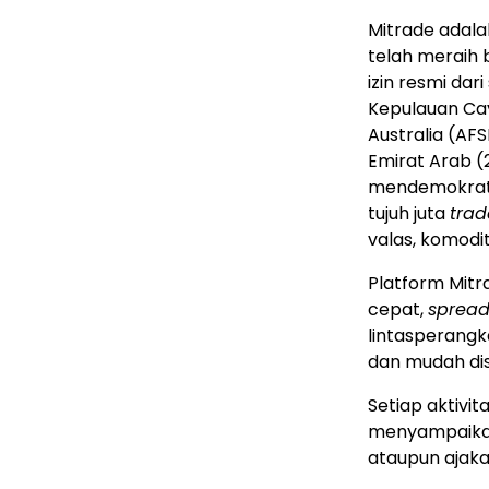
Mitrade adal
telah meraih 
izin resmi dar
Kepulauan Cay
Australia (AF
Emirat Arab (
mendemokratis
tujuh juta
trad
valas, komodi
Platform Mitr
cepat,
sprea
lintasperang
dan mudah di
Setiap aktivit
menyampaikan 
ataupun ajaka