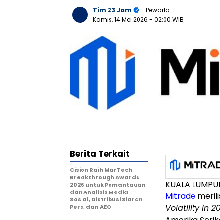
Tim 23 Jam
- Pewarta
Kamis, 14 Mei 2026
- 02:00 WIB
Berita Terkait
Cision Raih MarTech
Breakthrough Awards
KUALA LUMPUR,
2026 untuk Pemantauan
dan Analisis Media
Mitrade
meril
Sosial, Distribusi Siaran
Volatility in 2
Pers, dan AEO
Amerika Serik