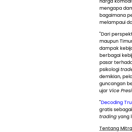
harga komodit
mengapa damp
bagaimana pe
melampaui da
"Dari perspek
maupun Timur
dampak kebija
berbagai kebi
pasar terhada
psikologi
trad
demikian, pel
guncangan ber
ujar
Vice Pres
"
Decoding Trum
gratis sebaga
trading
yang l
Tentang Mitr