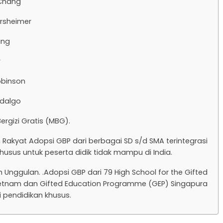
Chang
rsheimer
ing
r
binson
idalgo
Bergizi Gratis (MBG).
h Rakyat Adopsi GBP dari berbagai SD s/d SMA terintegrasi
usus untuk peserta didik tidak mampu di India.
h Unggulan. .Adopsi GBP dari 79 High School for the Gifted
etnam dan Gifted Education Programme (GEP) Singapura
i pendidikan khusus.