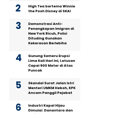
High Tea bertema Winnie
the Pooh Disney di SKAI
Demonstrasi Anti-
Penangkapan Imigran di
New York Ricuh, Polisi
Dituding Gunakan
Kekerasan Berlebiha
Gunung Semeru Erupsi
Lima Kali Hari Ini, Letusan
Capai 900 Meter di Atas
Puncak
Skandal Surat Jalan Istri
Menteri UMKM Heboh, KPK
Ancam Panggil Pejabat
Industri Kapal Hijau
Dimulai: Danantara dan