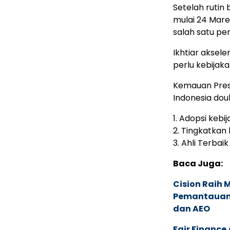
Setelah rutin
mulai 24 Mare
salah satu pe
Ikhtiar aksel
perlu kebijak
Kemauan Presid
Indonesia doub
1. Adopsi kebi
2. Tingkatkan
3. Ahli Terbai
Baca Juga:
Cision Raih
Pemantauan d
dan AEO
Fair Financ