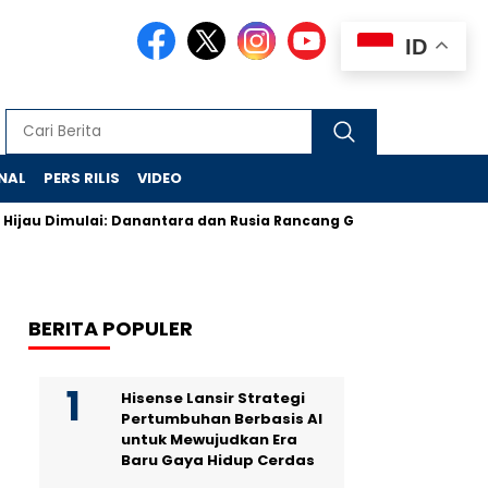
ID
NAL
PERS RILIS
VIDEO
 Dimulai: Danantara dan Rusia Rancang Galangan Bersih
Dem
BERITA POPULER
Hisense Lansir Strategi
Pertumbuhan Berbasis AI
untuk Mewujudkan Era
Baru Gaya Hidup Cerdas