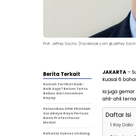
Prof. Jeffrey Sachs. (Facebook.com @Jeffrey Sach
JAKARTA
– S
Berita Terkait
kuasai 6 bah
Rumah Terlihat Baik-
Baik Saja? Belum Tentu
Ia juga gemar 
Bebas dari Ancaman
Rayap
ahli-ahli tern
Pelantikan DPW PROPAMI
Surabaya Raya Perluas
Daftar Isi
Basis Profesi Pasar
Modal
Ray Dalio
Rahasia Sukses Undang