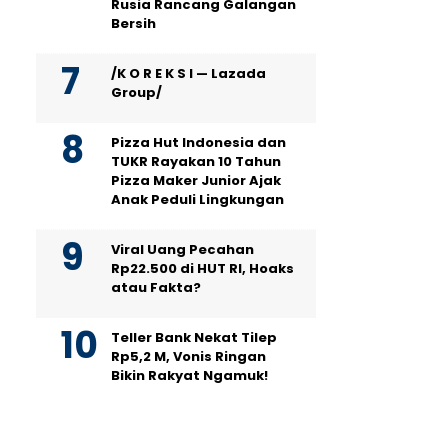
Rusia Rancang Galangan
Bersih
/K O R E K S I — Lazada
Group/
Pizza Hut Indonesia dan
TUKR Rayakan 10 Tahun
Pizza Maker Junior Ajak
Anak Peduli Lingkungan
Viral Uang Pecahan
Rp22.500 di HUT RI, Hoaks
atau Fakta?
Teller Bank Nekat Tilep
Rp5,2 M, Vonis Ringan
Bikin Rakyat Ngamuk!