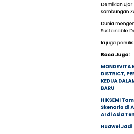
Demikian ujar
sambungan Zoo
Dunia mengena
Sustainable 
Ia juga penuli
Baca Juga:
MONDEVITA 
DISTRICT, P
KEDUA DALA
BARU
HIKSEMI Tam
Skenario di
AI di Asia T
Huawei Jadi