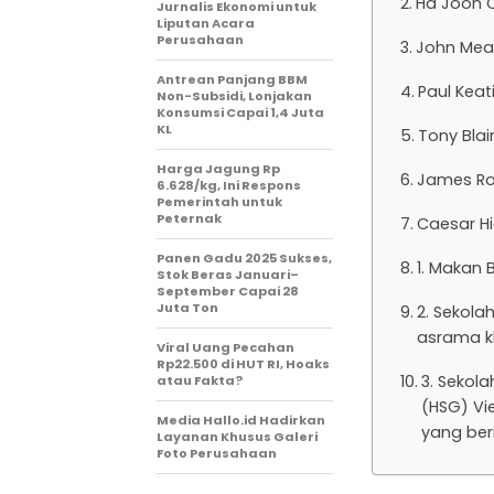
Ha Joon 
Jurnalis Ekonomi untuk
Liputan Acara
Perusahaan
John Mea
Antrean Panjang BBM
Paul Keat
Non-Subsidi, Lonjakan
Konsumsi Capai 1,4 Juta
KL
Tony Blai
Harga Jagung Rp
James Ro
6.628/kg, Ini Respons
Pemerintah untuk
Peternak
Caesar H
Panen Gadu 2025 Sukses,
1. Makan 
Stok Beras Januari–
September Capai 28
Juta Ton
2. Sekola
asrama kh
Viral Uang Pecahan
Rp22.500 di HUT RI, Hoaks
3. Sekola
atau Fakta?
(HSG) Vi
Media Hallo.id Hadirkan
yang ber
Layanan Khusus Galeri
Foto Perusahaan