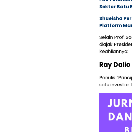
Sektor Batu 
Shueisha Pe
Platform Ma
Selain Prof. S
diajak Presid
keahliannya:
Ray Dalio
Penulis “Princ
satu investor 