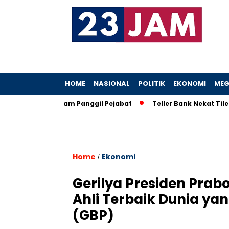
HOME
NASIONAL
POLITIK
EKONOMI
MEG
boh, KPK Ancam Panggil Pejabat
Teller Bank Nekat Tilep Rp5,
Home
Ekonomi
/
Gerilya Presiden Pra
Ahli Terbaik Dunia yan
(GBP)