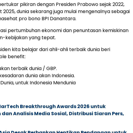
 bertukar pikiran dengan Presiden Prabowo sejak 2022,
t 2025, dunia sekarang juga mulai mengenalnya sebagai
nasehat pro bono BPI Danantara.
erasi pertumbuhan ekonomi dan penuntasan kemiskinan
an-kebijakan yang tepat.
en kita belajar dari ahli-ahli terbaik dunia beri
le benefit:
jakan terbaik dunia / GBP.
 kesadaran dunia akan Indonesia.
k Dunia, untuk Indonesia Mendunia
 MarTech Breakthrough Awards 2026 untuk
an Analisis Media Sosial, Distribusi Siaran Pers,
e Asia Desak Perbankan Hentikan Pendanaan untuk