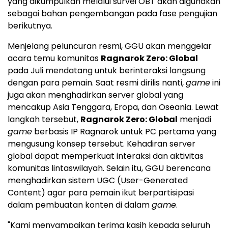
yang dikumpulkan melalui survei OBT akan digunakan
sebagai bahan pengembangan pada fase pengujian
berikutnya.
Menjelang peluncuran resmi, GGU akan menggelar
acara temu komunitas
Ragnarok Zero: Global
pada Juli mendatang untuk berinteraksi langsung
dengan para pemain. Saat resmi dirilis nanti,
game
ini
juga akan menghadirkan server global yang
mencakup Asia Tenggara, Eropa, dan Oseania. Lewat
langkah tersebut,
Ragnarok Zero: Global
menjadi
game
berbasis IP Ragnarok untuk PC pertama yang
mengusung konsep tersebut. Kehadiran server
global dapat memperkuat interaksi dan aktivitas
komunitas lintaswilayah. Selain itu, GGU berencana
menghadirkan sistem UGC (User-Generated
Content) agar para pemain ikut berpartisipasi
dalam pembuatan konten di dalam
game
.
"Kami menyampaikan terima kasih kepada seluruh