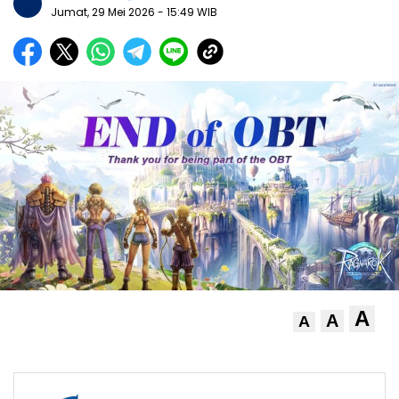
Jumat, 29 Mei 2026
- 15:49 WIB
A
A
A