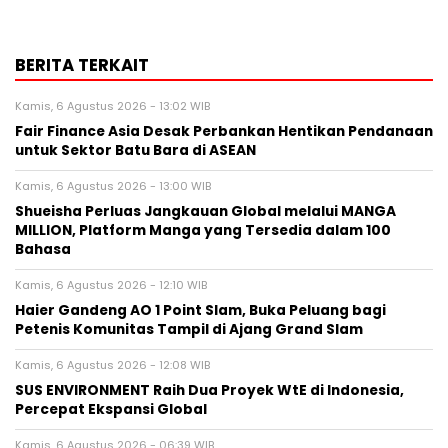
BERITA TERKAIT
Kamis, 6 Agustus 2026 - 13:02 WIB
Fair Finance Asia Desak Perbankan Hentikan Pendanaan
untuk Sektor Batu Bara di ASEAN
Kamis, 6 Agustus 2026 - 13:00 WIB
Shueisha Perluas Jangkauan Global melalui MANGA
MILLION, Platform Manga yang Tersedia dalam 100
Bahasa
Kamis, 6 Agustus 2026 - 12:10 WIB
Haier Gandeng AO 1 Point Slam, Buka Peluang bagi
Petenis Komunitas Tampil di Ajang Grand Slam
Kamis, 6 Agustus 2026 - 12:08 WIB
SUS ENVIRONMENT Raih Dua Proyek WtE di Indonesia,
Percepat Ekspansi Global
Kamis, 6 Agustus 2026 - 06:39 WIB