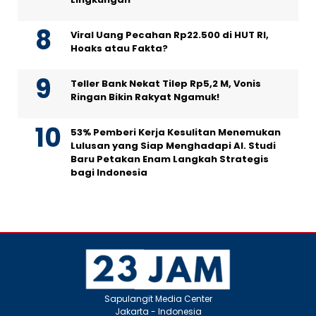
Viral Uang Pecahan Rp22.500 di HUT RI,
Hoaks atau Fakta?
Teller Bank Nekat Tilep Rp5,2 M, Vonis
Ringan Bikin Rakyat Ngamuk!
53% Pemberi Kerja Kesulitan Menemukan
Lulusan yang Siap Menghadapi AI. Studi
Baru Petakan Enam Langkah Strategis
bagi Indonesia
Sapulangit Media Center
Jakarta - Indonesia