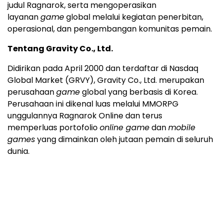
judul Ragnarok, serta mengoperasikan
layanan
game
global melalui kegiatan penerbitan,
operasional, dan pengembangan komunitas pemain.
Tentang Gravity Co., Ltd.
Didirikan pada April 2000 dan terdaftar di Nasdaq
Global Market (GRVY), Gravity Co., Ltd. merupakan
perusahaan
game
global yang berbasis di Korea.
Perusahaan ini dikenal luas melalui MMORPG
unggulannya Ragnarok Online dan terus
memperluas portofolio
online game
dan
mobile
games
yang dimainkan oleh jutaan pemain di seluruh
dunia.