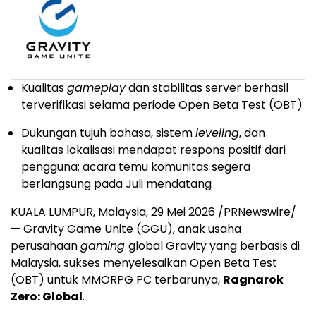
Kualitas
gameplay
dan stabilitas server berhasil
terverifikasi selama periode Open Beta Test (OBT)
Dukungan tujuh bahasa, sistem
leveling
, dan
kualitas lokalisasi mendapat respons positif dari
pengguna; acara temu komunitas segera
berlangsung pada Juli mendatang
KUALA LUMPUR, Malaysia, 29 Mei 2026 /PRNewswire/
— Gravity Game Unite (GGU), anak usaha
perusahaan
gaming
global Gravity yang berbasis di
Malaysia, sukses menyelesaikan Open Beta Test
(OBT) untuk MMORPG PC terbarunya,
Ragnarok
Zero: Global
.