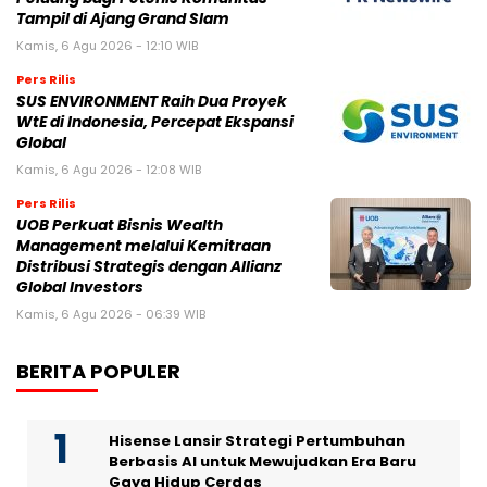
Tampil di Ajang Grand Slam
Kamis, 6 Agu 2026 - 12:10 WIB
Pers Rilis
SUS ENVIRONMENT Raih Dua Proyek
WtE di Indonesia, Percepat Ekspansi
Global
Kamis, 6 Agu 2026 - 12:08 WIB
Pers Rilis
UOB Perkuat Bisnis Wealth
Management melalui Kemitraan
Distribusi Strategis dengan Allianz
Global Investors
Kamis, 6 Agu 2026 - 06:39 WIB
BERITA POPULER
Hisense Lansir Strategi Pertumbuhan
Berbasis AI untuk Mewujudkan Era Baru
Gaya Hidup Cerdas