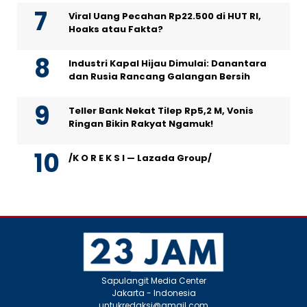
Viral Uang Pecahan Rp22.500 di HUT RI,
Hoaks atau Fakta?
Industri Kapal Hijau Dimulai: Danantara
dan Rusia Rancang Galangan Bersih
Teller Bank Nekat Tilep Rp5,2 M, Vonis
Ringan Bikin Rakyat Ngamuk!
/K O R E K S I — Lazada Group/
Sapulangit Media Center
Jakarta - Indonesia
untukredaksi@gmail.com