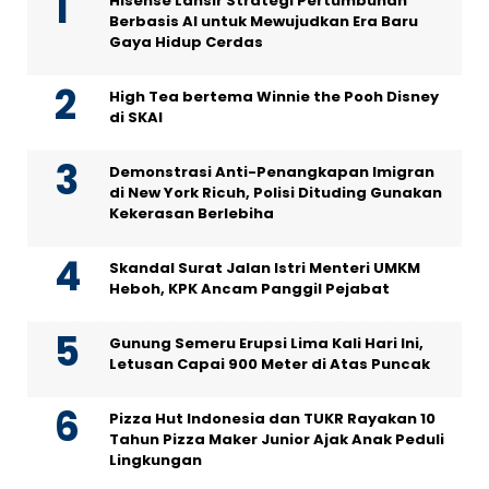
Hisense Lansir Strategi Pertumbuhan
Berbasis AI untuk Mewujudkan Era Baru
Gaya Hidup Cerdas
High Tea bertema Winnie the Pooh Disney
di SKAI
Demonstrasi Anti-Penangkapan Imigran
di New York Ricuh, Polisi Dituding Gunakan
Kekerasan Berlebiha
Skandal Surat Jalan Istri Menteri UMKM
Heboh, KPK Ancam Panggil Pejabat
Gunung Semeru Erupsi Lima Kali Hari Ini,
Letusan Capai 900 Meter di Atas Puncak
Pizza Hut Indonesia dan TUKR Rayakan 10
Tahun Pizza Maker Junior Ajak Anak Peduli
Lingkungan