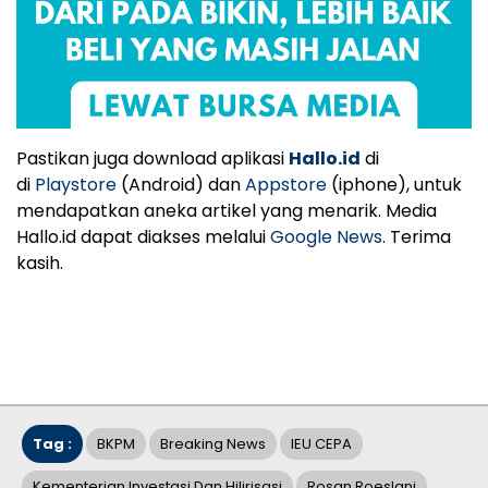
Pastikan juga download aplikasi
Hallo.id
di
di
Playstore
(Android) dan
Appstore
(iphone), untuk
mendapatkan aneka artikel yang menarik. Media
Hallo.id dapat diakses melalui
Google News
. Terima
kasih.
Tag :
BKPM
Breaking News
IEU CEPA
Kementerian Investasi Dan Hilirisasi
Rosan Roeslani