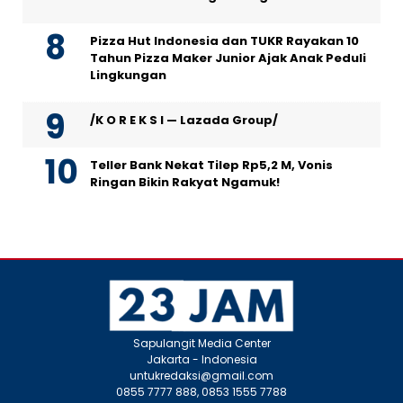
Pizza Hut Indonesia dan TUKR Rayakan 10
Tahun Pizza Maker Junior Ajak Anak Peduli
Lingkungan
/K O R E K S I — Lazada Group/
Teller Bank Nekat Tilep Rp5,2 M, Vonis
Ringan Bikin Rakyat Ngamuk!
Sapulangit Media Center
Jakarta - Indonesia
untukredaksi@gmail.com
0855 7777 888, 0853 1555 7788