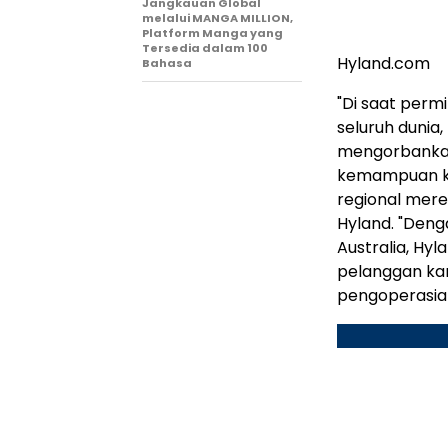
Jangkauan Global
melalui MANGA MILLION,
Platform Manga yang
Tersedia dalam 100
Hyland.com
Bahasa
"Di saat perm
seluruh dunia
mengorbankan
kemampuan ko
regional merek
Hyland. "Deng
Australia, Hy
pelanggan kam
pengoperasian