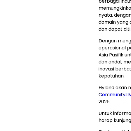
berbagai indus
memungkinkan
nyata, dengan
domain yang 
dan dapat diti
Dengan mengha
operasional 
Asia Pasifik 
dan andal, m
inovasi berba
kepatuhan.
Hyland akan 
CommunityLI
2026.
Untuk informas
harap kunjung