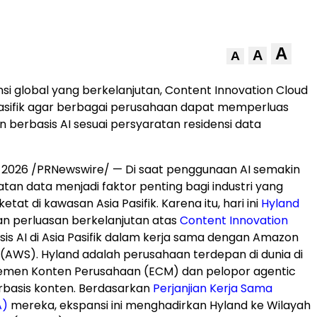
A
A
A
nsi global yang berkelanjutan, Content Innovation Cloud
 Pasifik agar berbagai perusahaan dapat memperluas
 berbasis AI sesuai persyaratan residensi data
, 2026
/PRNewswire/ — Di saat penggunaan AI semakin
atan data menjadi faktor penting bagi industri yang
etat di kawasan Asia Pasifik. Karena itu, hari ini
Hyland
perluasan berkelanjutan atas
Content Innovation
is AI di Asia Pasifik dalam kerja sama dengan Amazon
(AWS). Hyland adalah perusahaan terdepan di dunia di
emen Konten Perusahaan (ECM) dan pelopor agentic
rbasis konten. Berdasarkan
Perjanjian Kerja Sama
A)
mereka, ekspansi ini menghadirkan Hyland ke Wilayah