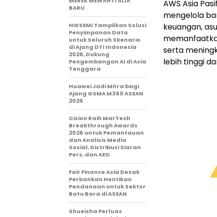
MEREK MEWAH ITALIA
AWS Asia Pasif
BARU
mengelola ba
HIKSEMI Tampilkan Solusi
keuangan, asu
Penyimpanan Data
memanfaatkan 
untuk Seluruh Skenario
di Ajang DTI Indonesia
serta meningk
2026, Dukung
lebih tinggi da
Pengembangan AI di Asia
Tenggara
Huawei Jadi Mitra bagi
Ajang GSMA M360 ASEAN
2026
Cision Raih MarTech
Breakthrough Awards
2026 untuk Pemantauan
dan Analisis Media
Sosial, Distribusi Siaran
Pers, dan AEO
Fair Finance Asia Desak
Perbankan Hentikan
Pendanaan untuk Sektor
Batu Bara di ASEAN
Shueisha Perluas