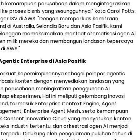
leh kemampuan perusahaan dalam mengintegrasikan
 ke proses bisnis yang sesungguhnya," kata Carol Potts,
ger ISV di AWS. "Dengan memperluas kemitraan
 di Australia, Selandia Baru dan Asia Pasifik, kami
anggan memaksimalkan manfaat otomatisasi agen AI
ten milik mereka dan membangun landasan tepercaya
 di AWS."
entic Enterprise di Asia Pasifik
rkuat kepemimpinannya sebagai pelopor agentic
erbasis konten dengan menyediakan landasan yang
 perusahaan meningkatkan penggunaan AI
ap eksperimen. Hal ini meliputi gelombang inovasi
land, termasuk Enterprise Context Engine, Agent
nagement, Enterprise Agent Mesh, serta kemampuan
uk Content Innovation Cloud yang menyatukan konten
teks industri tertentu, dan orkestrasi agen AI menjadi
 terpadu. Didukung oleh pengalaman puluhan tahun di