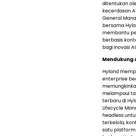
ditentukan o
kecerdasan AI
General Mana
bersama Hyland
membantu pel
berbasis kon
bagi inovasi AI
Mendukung Ag
Hyland mempe
enterprise b
memungkinkan
melampaui tah
terbaru di Hy
Lifecycle Ma
headless unt
terkelola, kon
satu platform