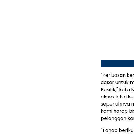
"Perluasan k
dasar untuk me
Pasifik," kata
akses lokal k
sepenuhnya m
kami harap b
pelanggan ka
"Tahap berik