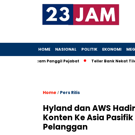
HOME
NASIONAL
POLITIK
EKONOMI
MEG
eboh, KPK Ancam Panggil Pejabat
Teller Bank Nekat Tilep Rp5
Home
Pers Rilis
/
Hyland dan AWS Hadirk
Konten Ke Asia Pasif
Pelanggan