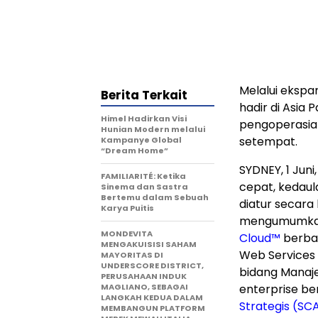
Melalui ekspa
Berita Terkait
hadir di Asia
Himel Hadirkan Visi
pengoperasian
Hunian Modern melalui
setempat.
Kampanye Global
“Dream Home”
SYDNEY
,
1 Juni
FAMILIARITÉ: Ketika
cepat, kedaul
Sinema dan Sastra
Bertemu dalam Sebuah
diatur secara k
Karya Puitis
mengumumkan 
MONDEVITA
Cloud™
berbas
MENGAKUISISI SAHAM
Web Services 
MAYORITAS DI
UNDERSCORE DISTRICT,
bidang Manaj
PERUSAHAAN INDUK
MAGLIANO, SEBAGAI
enterprise be
LANGKAH KEDUA DALAM
Strategis (SC
MEMBANGUN PLATFORM