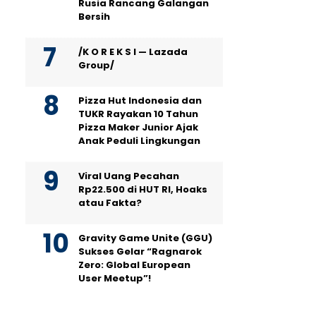
Rusia Rancang Galangan
Bersih
/K O R E K S I — Lazada
Group/
Pizza Hut Indonesia dan
TUKR Rayakan 10 Tahun
Pizza Maker Junior Ajak
Anak Peduli Lingkungan
Viral Uang Pecahan
Rp22.500 di HUT RI, Hoaks
atau Fakta?
Gravity Game Unite (GGU)
Sukses Gelar “Ragnarok
Zero: Global European
User Meetup”!