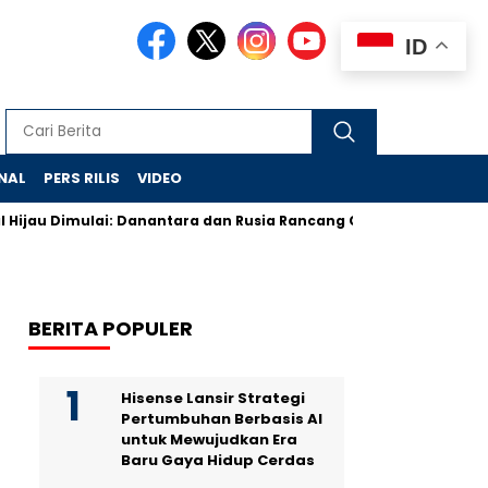
ID
NAL
PERS RILIS
VIDEO
au Dimulai: Danantara dan Rusia Rancang Galangan Bersih
De
BERITA POPULER
Hisense Lansir Strategi
Pertumbuhan Berbasis AI
untuk Mewujudkan Era
Baru Gaya Hidup Cerdas