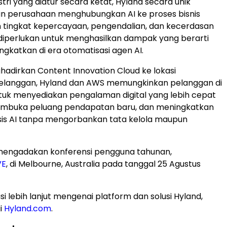
tri yang diatur secara ketat, Hyland secara unik
 perusahaan menghubungkan AI ke proses bisnis
 tingkat kepercayaan, pengendalian, dan kecerdasan
diperlukan untuk menghasilkan dampak yang berarti
ngkatkan di era otomatisasi agen AI.
dirkan Content Innovation Cloud ke lokasi
pelanggan, Hyland dan AWS memungkinkan pelanggan di
untuk menyediakan pengalaman digital yang lebih cepat
embuka peluang pendapatan baru, dan meningkatkan
sis AI tanpa mengorbankan tata kelola maupun
mengadakan konferensi pengguna tahunan,
VE
, di Melbourne, Australia pada tanggal 25 Agustus
i lebih lanjut mengenai platform dan solusi Hyland,
i
Hyland.com
.