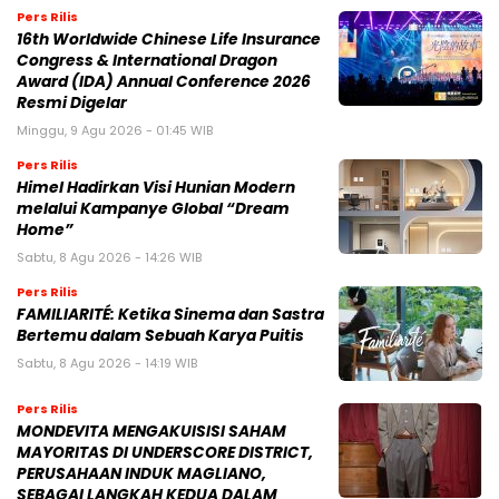
Pers Rilis
16th Worldwide Chinese Life Insurance
Congress & International Dragon
Award (IDA) Annual Conference 2026
Resmi Digelar
Minggu, 9 Agu 2026 - 01:45 WIB
Pers Rilis
Himel Hadirkan Visi Hunian Modern
melalui Kampanye Global “Dream
Home”
Sabtu, 8 Agu 2026 - 14:26 WIB
Pers Rilis
FAMILIARITÉ: Ketika Sinema dan Sastra
Bertemu dalam Sebuah Karya Puitis
Sabtu, 8 Agu 2026 - 14:19 WIB
Pers Rilis
MONDEVITA MENGAKUISISI SAHAM
MAYORITAS DI UNDERSCORE DISTRICT,
PERUSAHAAN INDUK MAGLIANO,
SEBAGAI LANGKAH KEDUA DALAM